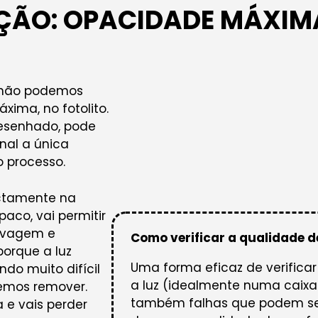
ÇÃO: OPACIDADE MÁXIM
 não podemos
xima, no fotolito.
 desenhado, pode
nal a única
o processo.
ectamente na
aco, vai permitir
 lavagem e
Como verificar a qualidade d
porque a luz
Uma forma eficaz de verificar
do muito difícil
a luz (idealmente numa caixa
emos remover.
também falhas que podem ser
 e vais perder