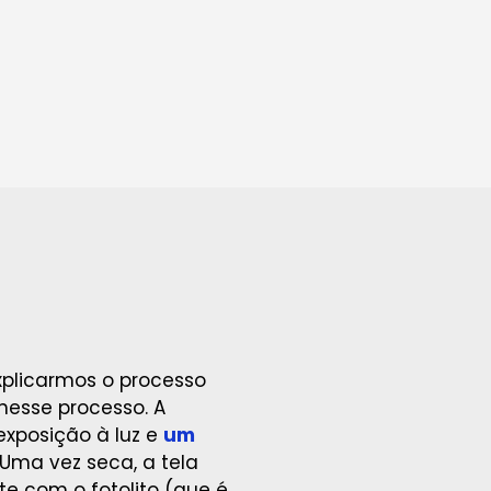
xplicarmos o processo
nesse processo. A
xposição à luz e
um
 Uma vez seca, a tela
te com o fotolito (que é