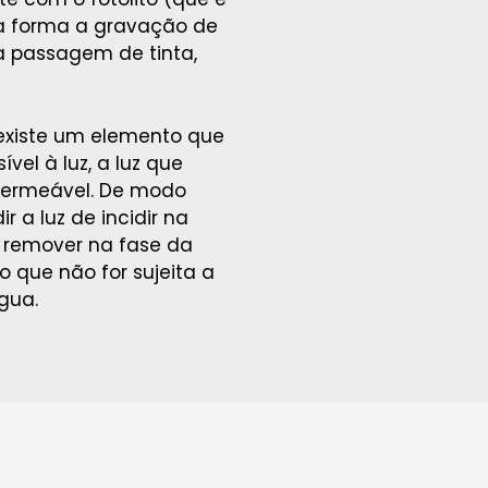
ta forma a gravação de
 a passagem de tinta,
 existe um elemento que
el à luz, a luz que
mpermeável. De modo
r a luz de incidir na
l remover na fase da
 que não for sujeita a
gua.