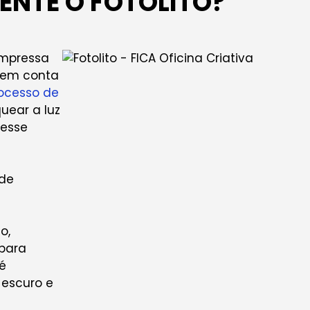
ENTE O FOTOLITO?
impressa
o em conta
rocesso de
uear a luz
Nesse
 de
o,
 para
 é
 escuro e