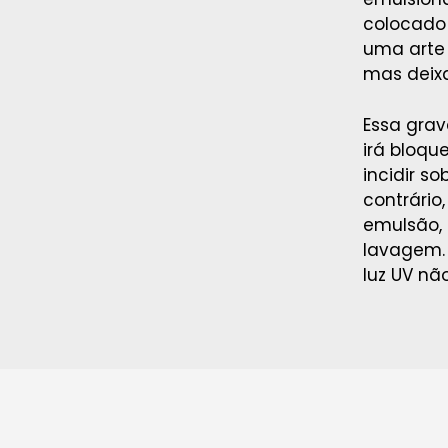
colocado 
uma arte 
mas deixa
Essa grav
irá bloqu
incidir s
contrário
emulsão, 
lavagem. 
luz UV nã