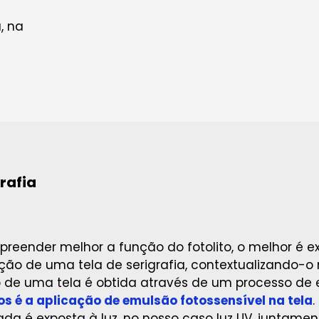
, na
rafia
reender melhor a função do fotolito, o melhor é e
ção de uma tela de serigrafia, contextualizando-o 
de uma tela é obtida através de um processo de e
s é a aplicação de emulsão fotossensível na tela
.
da é exposta à luz, no nosso caso luz UV, juntamen