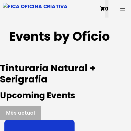
Saltar
M
0
para
o
conteúdo
Events by Ofício
Tinturaria Natural +
Serigrafia
Upcoming Events
Mês actual