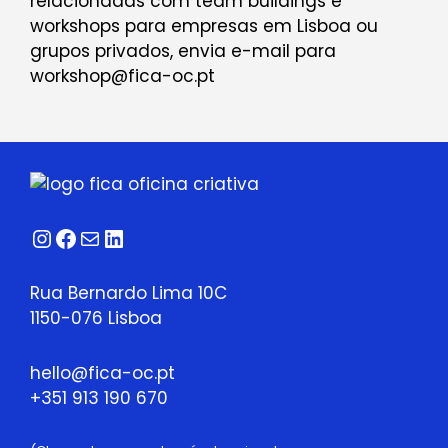
relacionadas com team buildings e
workshops para empresas em Lisboa ou
grupos privados, envia e-mail para
workshop@fica-oc.pt
Instagram
Facebook
Correio
LinkedIn
Rua Bernardo Lima 10C
1150-076 Lisboa
hello@fica-oc.pt
+351 913 190 670