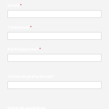
Email
*
Telemóvel
*
Participantes?
*
Indica o número de participantes.
Ofício de preferência?
As nossas principais técnicas são a Cerâmica,
Serigrafia e Marcenaria.
Data do workshop