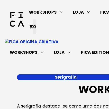
Saltar
para
WORKSHOPS
LOJA
FIC
o
conteúdo
0
WORKSHOPS
LOJA
FICA EDITIO
Serigrafia
WORK
A serigrafia destaca-se como uma das nos