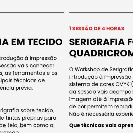
1 SESSÃO DE 4 HORAS
A EM TECIDO
SERIGRAFIA 
QUADRICRO
ntrodução à impressão
 sessão vais conhecer
O Workshop de Serigraf
, as ferramentas e os
introdução à impressão d
ipais técnicas de
sistema de cores CMYK (
ência prévia.
da sessão vais acompan
imagem até à impressã
de cor permitem reprodu
igrafia sobre tecido,
Não é necessária experiê
de tintas próprias para
 de tela, bem como a
Que técnicas vais apre
pressão.