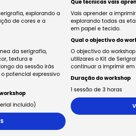
Que técnicas vais apre
erigrafia, explorando a
Vais aprender a imprimir
sição de cores e a
explorando todas as etap
em papel e tecido.
Qual o objectivo do wo
ea da serigrafia,
O objectivo do workshop
r, textura e
utilizares o Kit de Seri
longo da sessão irás
continuar a imprimir e
o potencial expressivo
Duração do workshop
1 sessão de 3 horas
 workshop
rial incluido)
V
IS