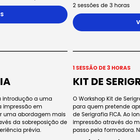
2 sessões de 3 horas
IS
V
1 SESSÃO DE 3 HORAS
IA
KIT DE SERIG
a introdução a uma
O Workshop Kit de Serig
a impressão em
para quem pretende apren
orar uma abordagem mais
de Serigrafia FICA. Ao l
través da sobreposição de
impressão através do m
eriência prévia.
passo pela formadora. N