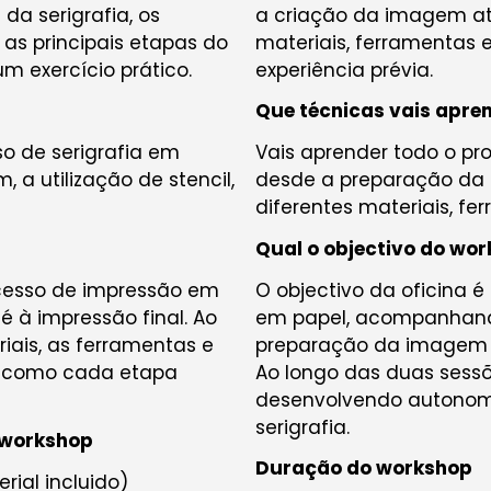
 da serigrafia, os
a criação da imagem até
 as principais etapas do
materiais, ferramentas 
m exercício prático.
experiência prévia.
Que técnicas vais apre
so de serigrafia em
Vais aprender todo o pr
a utilização de stencil,
desde a preparação da 
diferentes materiais, fe
Qual o objectivo do wo
cesso de impressão em
O objectivo da oficina 
 à impressão final. Ao
em papel, acompanhando
iais, as ferramentas e
preparação da imagem a
do como cada etapa
Ao longo das duas sessõ
desenvolvendo autonomia
serigrafia.
 workshop
Duração do workshop
rial incluido)