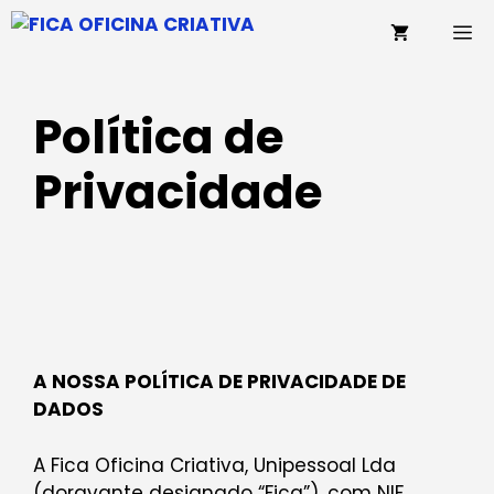
Saltar
M
para
o
conteúdo
Política de
Privacidade
A NOSSA POLÍTICA DE PRIVACIDADE DE
DADOS
A Fica Oficina Criativa, Unipessoal Lda
(doravante designado “Fica”), com NIF