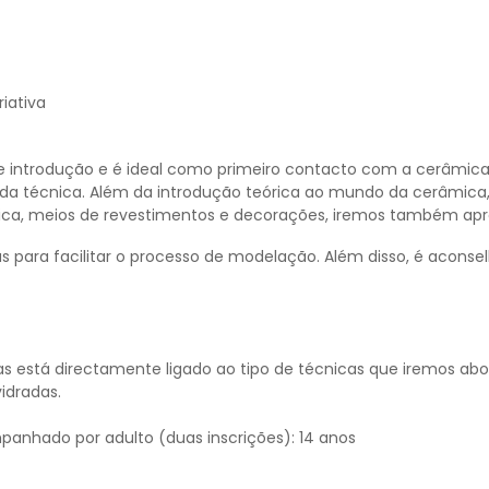
iativa
 introdução e é ideal como primeiro contacto com a cerâmica
 técnica. Além da introdução teórica ao mundo da cerâmica, q
ica
, meios de revestimentos e decorações, iremos também ap
ara facilitar o processo de modelação. Além disso, é aconsel
 está directamente ligado ao tipo de técnicas que iremos abor
vidradas.
panhado por adulto (duas inscrições): 14 anos