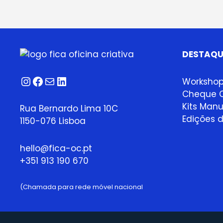
DESTAQU
Instagram
Facebook
Correio
LinkedIn
Worksho
Cheque O
Kits Manu
Rua Bernardo Lima 10C
Edições d
1150-076 Lisboa
hello@fica-oc.pt
+351 913 190 670
(Chamada para rede móvel nacional