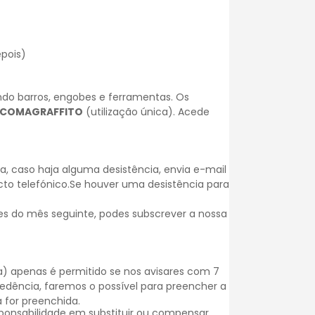
epois)
uindo barros, engobes e ferramentas. Os
ACOMAGRAFFITO
(utilização única).
Acede
, caso haja alguma desistência, envia e-mail
cto telefónico.Se houver uma desistência para
es do mês seguinte, podes subscrever a nossa
) apenas é permitido se nos avisares com 7
dência, faremos o possível para preencher a
 for preenchida.
onsabilidade em substituir ou compensar