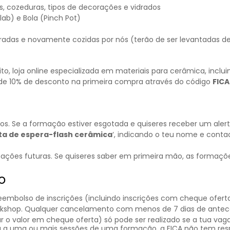
s, cozeduras, tipos de decorações e vidrados
ab) e Bola (Pinch Pot)
dradas e novamente cozidas por nós (terão de ser levantadas d
ito
, loja online especializada em materiais para cerâmica, incl
 de 10% de desconto na primeira compra através do código
FIC
 Se a formação estiver esgotada e quiseres receber um alerta
sta de espera-flash cerâmica
‘, indicando o teu nome e conta
mações futuras. Se quiseres saber em primeira mão, as formaçõ
o
bolso de inscrições (incluindo inscrições com cheque oferta
rkshop. Qualquer cancelamento com menos de 7 dias de antece
 o valor em cheque oferta) só pode ser realizado se a tua vaga
 a uma ou mais sessões de uma formação, a FICA não tem resp