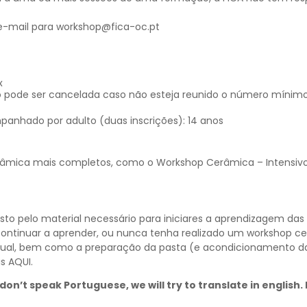
 e-mail para workshop@fica-oc.pt
x
 pode ser cancelada caso não esteja reunido o número mínim
panhado por adulto (duas inscrições): 14 anos
âmica mais completos, como o Workshop Cerâmica – Intensivo
to pelo material necessário para iniciares a aprendizagem da
continuar a aprender, ou nunca tenha realizado um workshop 
ual, bem como a preparação da pasta (e acondicionamento 
is
AQUI
.
don’t speak Portuguese, we will try to translate in english