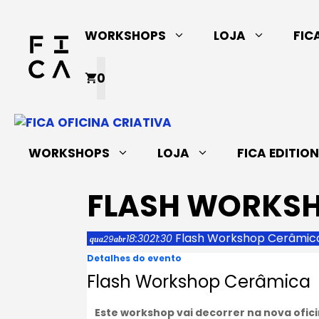
Saltar
para
WORKSHOPS
LOJA
FIC
o
conteúdo
0
WORKSHOPS
LOJA
FICA EDITIO
FLASH WORKS
Flash Workshop Cerâmic
18:30
21:30
29
qua
abr
Detalhes do evento
Flash Workshop Cerâmica
Este workshop vai decorrer na nova ofic