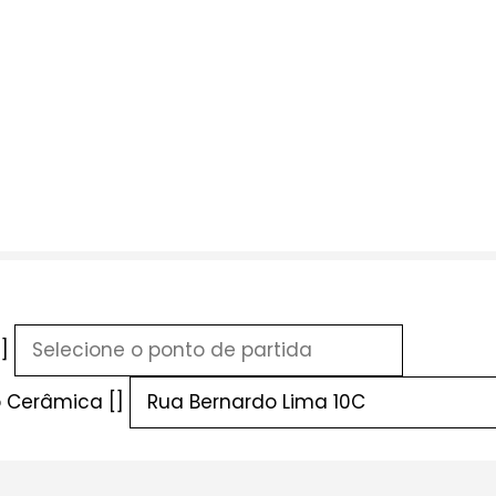
]
p Cerâmica []