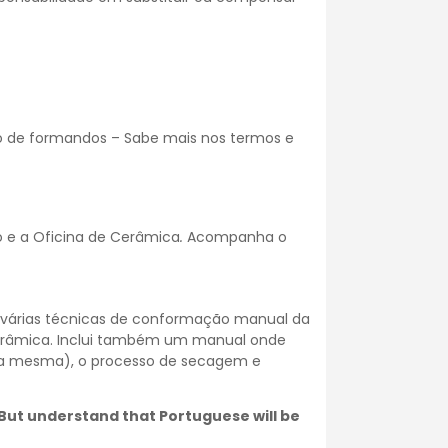
o de formandos – Sabe mais nos
termos e
 e a Oficina de Cerâmica
.
Acompanha o
s várias técnicas de conformação manual da
cerâmica. Inclui também um manual onde
da mesma), o processo de secagem e
. But understand that Portuguese will be