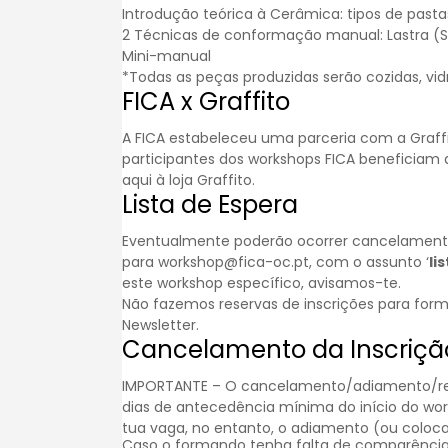
Introdução teórica à Cerâmica: tipos de pasta
2 Técnicas de conformação manual: Lastra (Sl
Mini-manual
*Todas as peças produzidas serão cozidas, vi
FICA x Graffito
A FICA estabeleceu uma parceria com a
Graff
participantes dos workshops FICA beneficiam
aqui à loja Graffito.
Lista de Espera
Eventualmente poderão ocorrer cancelamentos.
para workshop@fica-oc.pt, com o assunto ‘
li
este workshop específico, avisamos-te.
Não fazemos reservas de inscrições para for
Newsletter
.
Cancelamento da Inscriçã
IMPORTANTE – O cancelamento/adiamento/reem
dias de antecedência mínima do início do wo
tua vaga, no entanto, o adiamento (ou colocar
Caso o formando tenha falta de comparência