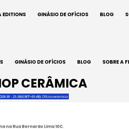
A EDITIONS
GINÁSIO DE OFÍCIOS
BLOG
S
NS
GINÁSIO DE OFÍCIOS
BLOG
SOBRE A F
HOP CERÂMICA
a
Ofício
ceramica
18:30 - 21:30
(GMT+01:00)
ina na Rua Bernardo Lima 10C
.