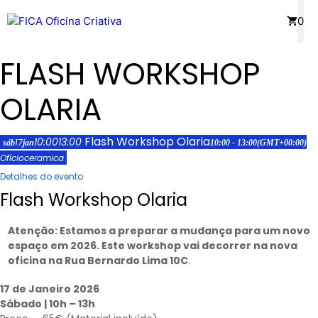
Saltar
Menu
0
para
o
FLASH WORKSHOP
conteúdo
OLARIA
Flash Workshop Olaria
10:00
13:00
17
sáb
jan
10:00 - 13:00
(GMT+00:00)
Ofício
ceramica
Detalhes do evento
Flash Workshop Olaria
Atenção: Estamos a preparar a mudança para um novo
espaço em 2026. Este workshop vai decorrer na nova
oficina na Rua Bernardo Lima 10C
.
17 de Janeiro 2026
Sábado | 10h – 13h