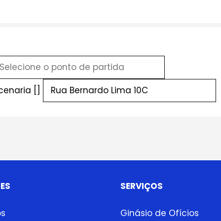
cenaria []
ES
SERVIÇOS
ps
Ginásio de Ofícios