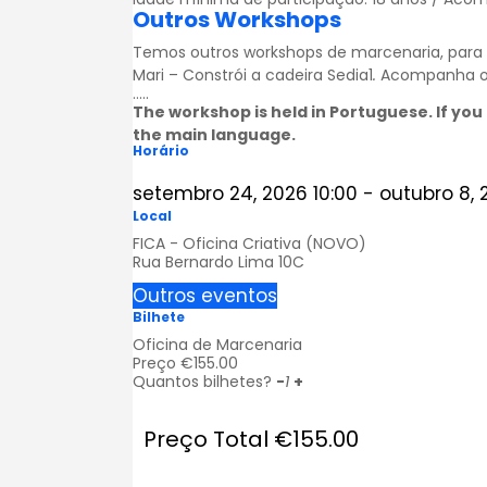
Outros Workshops
Temos outros workshops de marcenaria, para
Mari – Constrói a cadeira Sedia1
.
Acompanha o 
…..
The workshop is held in Portuguese. If you 
the main language.
Horário
setembro 24, 2026
10:00
-
outubro 8, 
Local
FICA - Oficina Criativa (NOVO)
Rua Bernardo Lima 10C
Outros eventos
Bilhete
Oficina de Marcenaria
Preço
€
155.00
Quantos bilhetes?
-
1
+
Preço Total
€
155.00