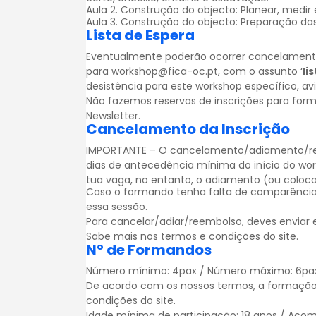
Aula 2. Construção do objecto: Planear, medir 
Aula 3. Construção do objecto: Preparação das 
Lista de Espera
Eventualmente poderão ocorrer cancelamentos.
para workshop@fica-oc.pt, com o assunto ‘
li
desistência para este workshop específico, a
Não fazemos reservas de inscrições para for
Newsletter
.
Cancelamento da Inscrição
IMPORTANTE – O cancelamento/adiamento/reem
dias de antecedência mínima do início do wo
tua vaga, no entanto, o adiamento (ou colocar
Caso o formando tenha falta de comparência
essa sessão.
Para cancelar/adiar/reembolso, deves enviar
Sabe mais nos
termos e condições
do site.
Nº de Formandos
Número mínimo: 4pax / Número máximo: 6pa
De acordo com os nossos termos, a formação
condições
do site.
Idade mínima de participação: 18 anos / Acom