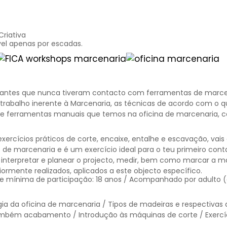
riativa
vel apenas por escadas.
ciantes que nunca tiveram contacto com ferramentas de marcena
trabalho inerente à Marcenaria, as técnicas de acordo com o q
de ferramentas manuais que temos na oficina de marcenaria,
xercícios práticos de corte, encaixe, entalhe e escavação, vai
 de marcenaria e é um exercício ideal para o teu primeiro cont
 interpretar e planear o projecto, medir, bem como marcar a m
iormente realizados, aplicados a este objecto específico.
e mínima de participação: 18 anos / Acompanhado por adulto (d
gia da oficina de marcenaria / Tipos de madeiras e respectivas
bém acabamento / Introdução às máquinas de corte / Exercíci