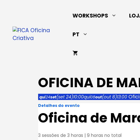
Saltar
para
WORKSHOPS
LOJ
o
conteúdo
PT
OFICINA DE M
Ofic
(set 24)
10:00
qui
(out 8)
13:00
qui
24
set
08
out
Detalhes do evento
Oficina de Mar
3 sessões de 3 horas | 9 horas no total