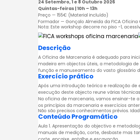
24 Setembro, 1 e 8 Outubro 2026
Quintas-feiras | 10h – 13h
Preço — 155€ (Material incluído)
Formador — Gonçalo Almeida da FICA Oficina C
Nota: Este workshop decorre no piso -1, acessí
Descrição
A Oficina de Marcenaria é adequado para ini
madeira em objectos úteis, a metodologia de 
função e manuseamento do vasto glossário 
Exercício prático
Após uma introdução teórica e realização de e
execução deste objecto reune várias técnicas
Na oficina de marcenaria, vamos ensinar-te a
os princípios da marcenaria e exercícios anter
Não são precisos conhecimentos prévios. Idad
Conteúdo Programático
Aula 1. Apresentação do objectivo e metodolo
manuais de medição, corte, desbaste mas tam
corte, encaixe, entalhe e escavação.