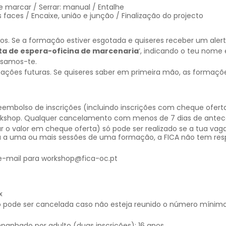
e marcar / Serrar: manual / Entalhe
faces / Encaixe, união e junção / Finalização do projecto
 Se a formação estiver esgotada e quiseres receber um alerta
sta de espera-oficina de marcenaria
‘, indicando o teu nome
visamos-te.
mações futuras. Se quiseres saber em primeira mão, as formaçõ
bolso de inscrições (incluindo inscrições com cheque oferta
rkshop. Qualquer cancelamento com menos de 7 dias de antece
 o valor em cheque oferta) só pode ser realizado se a tua vaga
 a uma ou mais sessões de uma formação, a FICA não tem resp
 e-mail para workshop@fica-oc.pt
x
 pode ser cancelada caso não esteja reunido o número mínim
panhado por adulto (duas inscrições): 16 anos