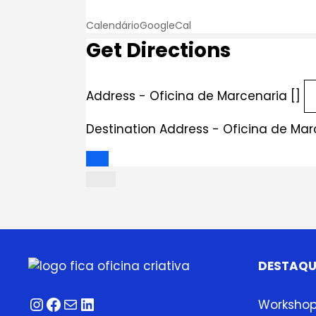
Calendário
GoogleCal
Get Directions
Address - Oficina de Marcenaria []
Destination Address - Oficina de Mar
DESTAQU
Instagram
Facebook
Correio
LinkedIn
Worksho