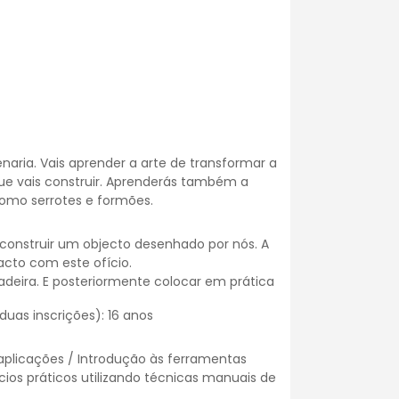
ria. Vais aprender a arte de transformar a
ue vais construir. Aprenderás também a
 como
serrotes
e formões.
s construir um objecto desenhado por nós. A
acto com este ofício.
adeira. E posteriormente colocar em prática
uas inscrições): 16 anos
 aplicações / Introdução às ferramentas
os práticos utilizando técnicas manuais de