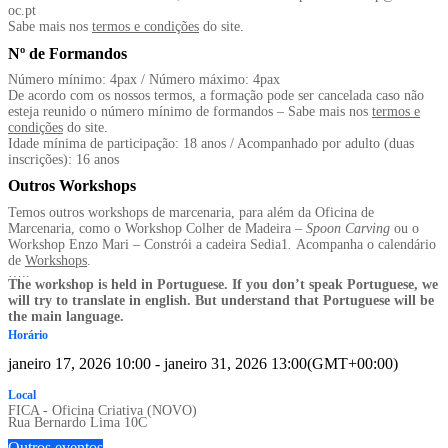
oc.pt
Sabe mais nos
termos e condições
do site.
Nº de Formandos
Número mínimo: 4pax / Número máximo: 4pax
De acordo com os nossos termos, a formação pode ser cancelada caso não
esteja reunido o número mínimo de formandos – Sabe mais nos
termos e
condições
do site.
Idade mínima de participação: 18 anos / Acompanhado por adulto (duas
inscrições): 16 anos
Outros Workshops
Temos outros workshops de marcenaria, para além da Oficina de
Marcenaria, como o Workshop Colher de Madeira –
Spoon Carving
ou o
Workshop Enzo Mari – Constrói a cadeira Sedia1
.
Acompanha o calendário
de
Workshops
.
…..
The workshop is held in Portuguese. If you don’t speak Portuguese, we
will try to translate in english. But understand that Portuguese will be
the main language.
Horário
janeiro 17, 2026
10:00
-
janeiro 31, 2026
13:00
(GMT+00:00)
Local
FICA - Oficina Criativa (NOVO)
Rua Bernardo Lima 10C
Outros eventos