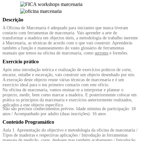
Descrição
A Oficina de Marcenaria é adequado para iniciantes que nunca tiveram
contacto com ferramentas de marcenaria. Vais aprender a arte de
transformar a madeira em objectos úteis, a metodologia de trabalho inerente
à Marcenaria, as técnicas de acordo com o que vais construir. Aprenderás
também a função e manuseamento do vasto glossário de ferramentas
manuais que temos na oficina de marcenaria, como
serrotes
e formões.
Exercício prático
Após uma introdução teórica e realização de exercícios práticos de corte,
encaixe, entalhe e escavação, vais construir um objecto desenhado por nós.
A execução deste objecto reune várias técnicas de marcenaria e é um
exercício ideal para o teu primeiro contacto com este ofício.
Na oficina de marcenaria, vamos ensinar-te a interpretar e planear o
projecto, medir, bem como marcar a madeira. E posteriormente colocar em
prática os princípios da marcenaria e exercícios anteriormente realizados,
aplicados a este objecto específico.
Não são precisos conhecimentos prévios. Idade mínima de participação: 18
anos / Acompanhado por adulto (duas inscrições): 16 anos
Conteúdo Programático
Aula 1. Apresentação do objectivo e metodologia da oficina de marcenaria /
Tipos de madeiras e respectivas aplicações / Introdução às ferramentas
manuais de medição, corte, desbaste mas também acabamento / Introdução