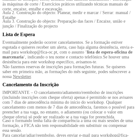
às máquinas de corte / Exercícios práticos utilizando técnicas manuais de
corte, encaixe, entalhe e escavação.
Aula 2. Construção do objecto: Planear, medir e marcar / Serrar: manual /
Entalhe
Aula 3. Construção do objecto: Preparação das faces / Encaixe, união e
junção / Finalização do projecto
Lista de Espera
Eventualmente poderão ocorrer cancelamentos. Se a formação estiver
esgotada e quiseres receber um alerta, caso haja alguma desistência, envia e-
mail para workshop@fica-oc.pt, com o assunto ‘
lista de espera-oficina de
marcenaria
‘, indicando o teu nome e contacto telefónico.Se houver uma
desistência para este workshop específico, avisamos-te.
Não fazemos reservas de inscrições para formações futuras. Se quiseres
saber em primeira mão, as formações do mês seguinte, podes subscrever a
nossa
Newsletter
.
Cancelamento da Inscrição
IMPORTANTE – O cancelamento/adiamento/reembolso de inscrições
(incluindo inscrições com cheque oferta) apenas é permitido se nos avisares
com 7 dias de antecedência mínima do início do workshop. Qualquer
cancelamento com menos de 7 dias de antecedência, faremos o possível para
preencher a tua vaga, no entanto, o adiamento (ou colocar o valor em
cheque oferta) só pode ser realizado se a tua vaga for preenchida.
Caso o formando tenha falta de comparência a uma ou mais sessões de uma
formação, a FICA não tem responsabilidade em substituir ou compensar
essa sessão.
Para cancelar/adiar/reembolso, deves enviar e-mail para workshop@fica-