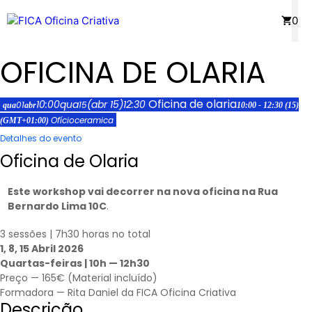
Saltar
Menu
0
para
o
OFICINA DE OLARIA
conteúdo
Oficina de olaria
10:00
qua
(abr 15)
12:30
01
15
qua
abr
10:00 - 12:30
(15)
Ofício
ceramica
(GMT+01:00)
Detalhes do evento
Oficina de Olaria
Este workshop vai decorrer na nova oficina na Rua
Bernardo Lima 10C
.
3 sessões | 7h30 horas no total
1, 8, 15 Abril 2026
Quartas-feiras | 10h — 12h30
Preço — 165€ (Material incluído)
Formadora — Rita Daniel da FICA Oficina Criativa
Descrição