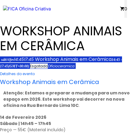
Saltar
Menu
0
para
o
WORKSHOP ANIMAIS
conteúdo
EM CERÂMICA
Workshop Animais em Cerâmica
14:45
17:45
14
sáb
fev
14:45 -
Esgotado
Ofício
ceramica
17:45
(GMT+00:00)
Detalhes do evento
Workshop Animais em Cerâmica
Atenção: Estamos a preparar a mudança para um novo
espaço em 2026. Este workshop vai decorrer na nova
oficina na Rua Bernardo Lima 10C
.
14 de Fevereiro 2026
Sábado | 14h45 – 17h45
Preço — 55€ (Material incluído)