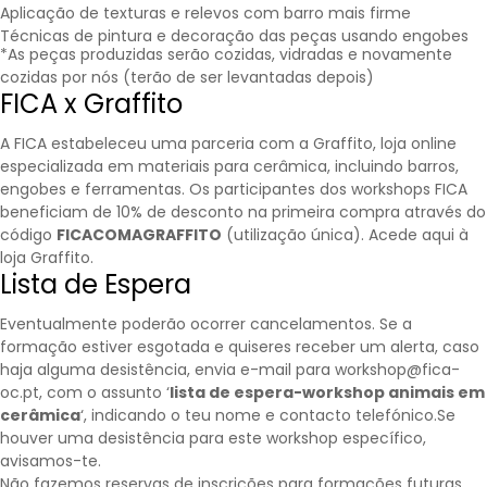
Aplicação de texturas e relevos com barro mais firme
Técnicas de pintura e decoração das peças usando engobes
*As peças produzidas serão cozidas, vidradas e novamente
cozidas por nós (terão de ser levantadas depois)
FICA x Graffito
A FICA estabeleceu uma parceria com a
Graffito
, loja online
especializada em materiais para cerâmica, incluindo barros,
engobes e ferramentas. Os participantes dos workshops FICA
beneficiam de 10% de desconto na primeira compra através do
código
FICACOMAGRAFFITO
(utilização única).
Acede aqui à
loja Graffito.
Lista de Espera
Eventualmente poderão ocorrer cancelamentos. Se a
formação estiver esgotada e quiseres receber um alerta, caso
haja alguma desistência, envia e-mail para workshop@fica-
oc.pt, com o assunto ‘
lista de espera-workshop animais em
cerâmica
‘, indicando o teu nome e contacto telefónico.Se
houver uma desistência para este workshop específico,
avisamos-te.
Não fazemos reservas de inscrições para formações futuras.