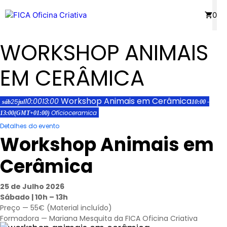
Saltar
Menu
0
para
o
WORKSHOP ANIMAIS
conteúdo
EM CERÂMICA
Workshop Animais em Cerâmica
10:00
13:00
25
sáb
jul
10:00 -
Ofício
ceramica
13:00
(GMT+01:00)
Detalhes do evento
Workshop Animais em
Cerâmica
25 de Julho 2026
Sábado | 10h – 13h
Preço — 55€ (Material incluído)
Formadora — Mariana Mesquita da FICA Oficina Criativa