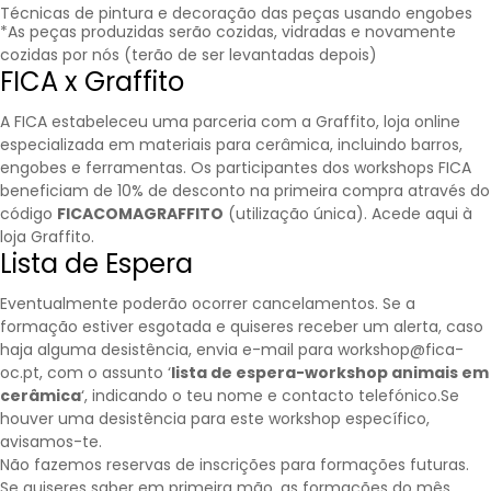
Técnicas de pintura e decoração das peças usando engobes
*As peças produzidas serão cozidas, vidradas e novamente
cozidas por nós (terão de ser levantadas depois)
FICA x Graffito
A FICA estabeleceu uma parceria com a
Graffito
, loja online
especializada em materiais para cerâmica, incluindo barros,
engobes e ferramentas. Os participantes dos workshops FICA
beneficiam de 10% de desconto na primeira compra através do
código
FICACOMAGRAFFITO
(utilização única).
Acede aqui à
loja Graffito.
Lista de Espera
Eventualmente poderão ocorrer cancelamentos. Se a
formação estiver esgotada e quiseres receber um alerta, caso
haja alguma desistência, envia e-mail para workshop@fica-
oc.pt, com o assunto ‘
lista de espera-workshop animais em
cerâmica
‘, indicando o teu nome e contacto telefónico.Se
houver uma desistência para este workshop específico,
avisamos-te.
Não fazemos reservas de inscrições para formações futuras.
Se quiseres saber em primeira mão, as formações do mês