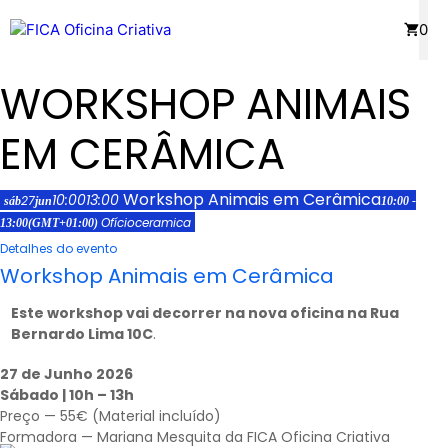
Saltar
Menu
0
para
o
WORKSHOP ANIMAIS
conteúdo
EM CERÂMICA
Workshop Animais em Cerâmica
10:00
13:00
27
sáb
jun
10:00 -
Ofício
ceramica
13:00
(GMT+01:00)
Detalhes do evento
Workshop Animais em Cerâmica
Este workshop vai decorrer na nova oficina na Rua
Bernardo Lima 10C
.
27 de Junho 2026
Sábado | 10h – 13h
Preço — 55€ (Material incluído)
Formadora — Mariana Mesquita da FICA Oficina Criativa