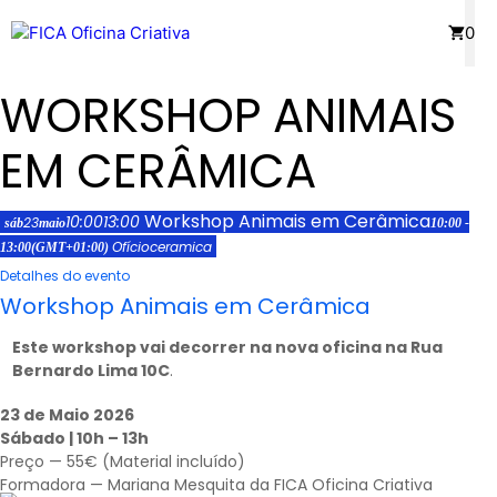
Saltar
Menu
0
para
o
WORKSHOP ANIMAIS
conteúdo
EM CERÂMICA
Workshop Animais em Cerâmica
10:00
13:00
23
sáb
maio
10:00 -
Ofício
ceramica
13:00
(GMT+01:00)
Detalhes do evento
Workshop Animais em Cerâmica
Este workshop vai decorrer na nova oficina na Rua
Bernardo Lima 10C
.
23 de Maio 2026
Sábado | 10h – 13h
Preço — 55€ (Material incluído)
Formadora — Mariana Mesquita da FICA Oficina Criativa