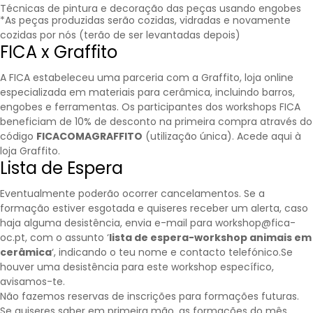
Técnicas de pintura e decoração das peças usando engobes
*As peças produzidas serão cozidas, vidradas e novamente
cozidas por nós (terão de ser levantadas depois)
FICA x Graffito
A FICA estabeleceu uma parceria com a
Graffito
, loja online
especializada em materiais para cerâmica, incluindo barros,
engobes e ferramentas. Os participantes dos workshops FICA
beneficiam de 10% de desconto na primeira compra através do
código
FICACOMAGRAFFITO
(utilização única).
Acede aqui à
loja Graffito.
Lista de Espera
Eventualmente poderão ocorrer cancelamentos. Se a
formação estiver esgotada e quiseres receber um alerta, caso
haja alguma desistência, envia e-mail para workshop@fica-
oc.pt, com o assunto ‘
lista de espera-workshop animais em
cerâmica
‘, indicando o teu nome e contacto telefónico.Se
houver uma desistência para este workshop específico,
avisamos-te.
Não fazemos reservas de inscrições para formações futuras.
Se quiseres saber em primeira mão, as formações do mês