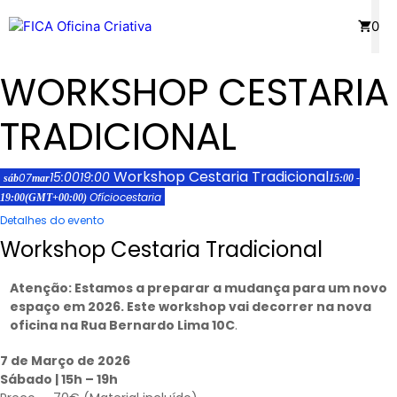
Saltar
Menu
0
para
o
WORKSHOP CESTARIA
conteúdo
TRADICIONAL
Workshop Cestaria Tradicional
15:00
19:00
07
sáb
mar
15:00 -
Ofício
cestaria
19:00
(GMT+00:00)
Detalhes do evento
Workshop Cestaria Tradicional
Atenção: Estamos a preparar a mudança para um novo
espaço em 2026. Este workshop vai decorrer na nova
oficina na Rua Bernardo Lima 10C
.
7 de Março de 2026
Sábado | 15h – 19h