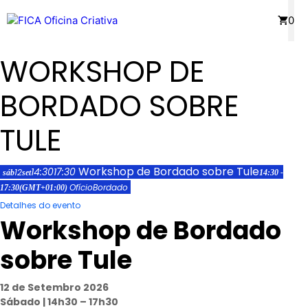
Saltar
Menu
0
para
o
WORKSHOP DE
conteúdo
BORDADO SOBRE
TULE
Workshop de Bordado sobre Tule
14:30
17:30
12
sáb
set
14:30 -
Ofício
Bordado
17:30
(GMT+01:00)
Detalhes do evento
Workshop de Bordado
sobre Tule
12 de Setembro 2026
Sábado | 14h30 – 17h30