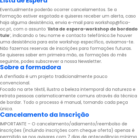
Lista de Espera
Eventualmente poderão ocorrer cancelamentos. Se a
formação estiver esgotada e quiseres receber um alerta, caso
haja alguma desistência, envia e-mail para workshop@fica-
oc.pt, com o assunto ‘
lista de espera-workshop de bordado
tule
‘, indicando o teu nome e contacto telefónico.Se houver
uma desistência para este workshop específico, avisamos-te.
Não fazemos reservas de inscrições para formações futuras.
Se quiseres saber em primeira mão, as formações do mês
seguinte, podes subscrever a nossa
Newsletter
.
Sobre a formadora
A d’enfiada é um projeto tradicionalmente pouco
convencional.
Focado na arte têxtil, ilustra a beleza intemporal da natureza e
retrata pessoas carismaticamente comuns através da técnica
de bordar. Todo o processo é manual, tornando cada peça
única.
Cancelamento da Inscrição
IMPORTANTE – O cancelamento/adiamento/reembolso de
inscrições (incluindo inscrições com cheque oferta) apenas é
permitido se nos avisares com 7 dias de antecedência mínima