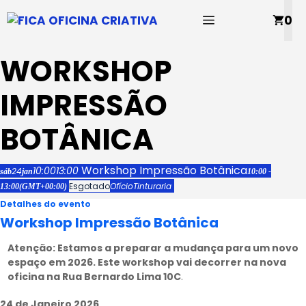
Saltar
MENU
0
para
o
conteúdo
WORKSHOP
IMPRESSÃO
BOTÂNICA
Workshop Impressão Botânica
10:00
13:00
24
sáb
jan
10:00 -
Esgotado
Ofício
Tinturaria
13:00
(GMT+00:00)
Detalhes do evento
Workshop Impressão Botânica
Atenção: Estamos a preparar a mudança para um novo
espaço em 2026. Este workshop vai decorrer na nova
oficina na Rua Bernardo Lima 10C
.
24 de Janeiro 2026