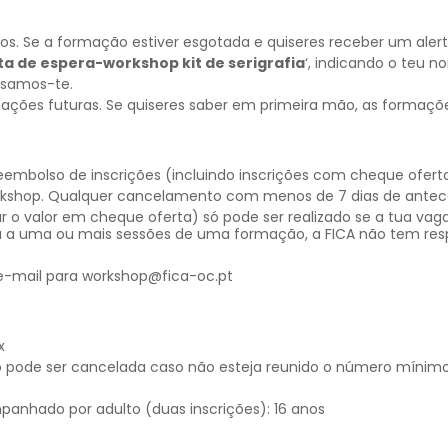
 Se a formação estiver esgotada e quiseres receber um alerta
sta de espera-workshop kit de serigrafia
‘, indicando o teu 
visamos-te.
mações futuras. Se quiseres saber em primeira mão, as formaçõ
bolso de inscrições (incluindo inscrições com cheque oferta
rkshop. Qualquer cancelamento com menos de 7 dias de antece
 o valor em cheque oferta) só pode ser realizado se a tua vaga
 a uma ou mais sessões de uma formação, a FICA não tem resp
 e-mail para workshop@fica-oc.pt
x
 pode ser cancelada caso não esteja reunido o número mínim
panhado por adulto (duas inscrições): 16 anos