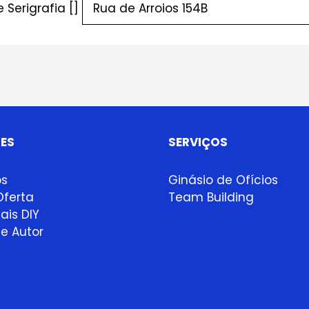
 Serigrafia []
ES
SERVIÇOS
ps
Ginásio de Ofícios
ferta
Team Building
ais DIY
e Autor