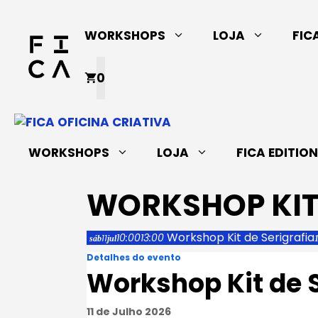
Saltar
para
WORKSHOPS
LOJA
FIC
o
conteúdo
0
WORKSHOPS
LOJA
FICA EDITIO
WORKSHOP KIT 
Workshop Kit de Serigrafia
10:00
13:00
11
sáb
jul
Detalhes do evento
Workshop Kit de S
11 de Julho 2026