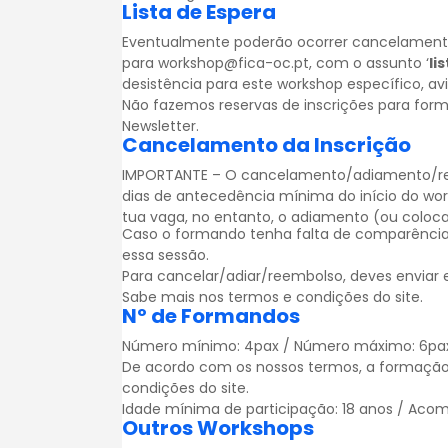
Lista de Espera
Eventualmente poderão ocorrer cancelamentos.
para workshop@fica-oc.pt, com o assunto ‘
li
desistência para este workshop específico, a
Não fazemos reservas de inscrições para for
Newsletter
.
Cancelamento da Inscrição
IMPORTANTE – O cancelamento/adiamento/reem
dias de antecedência mínima do início do wo
tua vaga, no entanto, o adiamento (ou colocar
Caso o formando tenha falta de comparência
essa sessão.
Para cancelar/adiar/reembolso, deves enviar
Sabe mais nos
termos e condições
do site.
Nº de Formandos
Número mínimo: 4pax / Número máximo: 6pa
De acordo com os nossos termos, a formação
condições
do site.
Idade mínima de participação: 18 anos / Acom
Outros Workshops