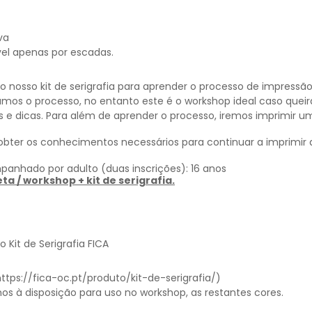
va
vel apenas por escadas.
r o nosso kit de serigrafia para aprender o processo de impressã
icamos o processo, no entanto este é o workshop ideal caso qu
 e dicas. Para além de aprender o processo, iremos imprimir u
rá obter os conhecimentos necessários para continuar a imprimi
panhado por adulto (duas inscrições): 16 anos
ta / workshop + kit de serigrafia.
Kit de Serigrafia FICA
https://fica-oc.pt/produto/kit-de-serigrafia/
)
mos à disposição para uso no workshop, as restantes cores.