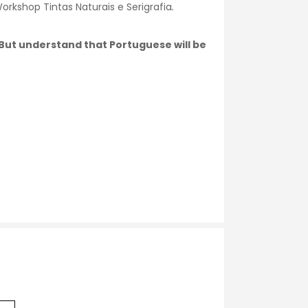
rkshop Tintas Naturais e Serigrafia
.
. But understand that Portuguese will be