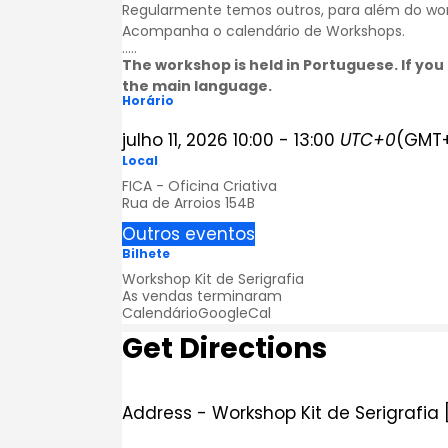
Regularmente temos outros, para além do works
Acompanha o calendário de
Workshops
.
…..
The workshop is held in Portuguese. If you 
the main language.
Horário
julho 11, 2026
10:00
-
13:00
UTC+0
(GMT+
Local
FICA - Oficina Criativa
Rua de Arroios 154B
Outros eventos
Bilhete
Workshop Kit de Serigrafia
As vendas terminaram
Calendário
GoogleCal
Get Directions
Address - Workshop Kit de Serigrafia 