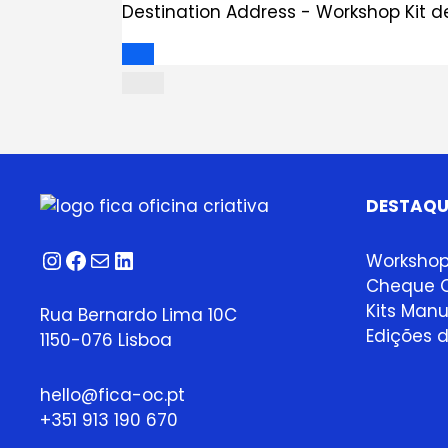
Destination Address - Workshop Kit de
DESTAQU
Instagram
Facebook
Correio
LinkedIn
Worksho
Cheque O
Kits Manu
Rua Bernardo Lima 10C
Edições d
1150-076 Lisboa
hello@fica-oc.pt
+351 913 190 670