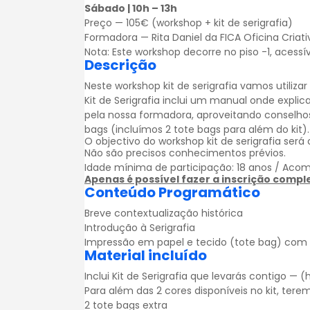
Sábado | 10h – 13h
Preço — 105€ (workshop + kit de serigrafia)
Formadora — Rita Daniel da FICA Oficina Criati
Nota: Este workshop decorre no piso -1, acessí
Descrição
Neste workshop kit de serigrafia vamos utiliza
Kit de Serigrafia inclui um manual onde expl
pela nossa formadora, aproveitando conselhos
bags (incluímos 2 tote bags para além do kit).
O objectivo do workshop kit de serigrafia se
Não são precisos conhecimentos prévios.
Idade mínima de participação: 18 anos / Acom
Apenas é possível fazer a inscrição comple
Conteúdo Programático
Breve contextualização histórica
Introdução à Serigrafia
Impressão em papel e tecido (tote bag) com o 
Material incluído
Inclui Kit de Serigrafia que levarás contigo — (
Para além das 2 cores disponíveis no kit, tere
2 tote bags extra