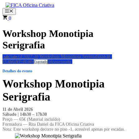
Saltar
para
Menu
o
0
conteúdo
Workshop Monotipia
Serigrafia
Workshop Monotipia Serigrafia
14:30
17:30
sáb
11
abr
14:30 -
17:30
(GMT+01:00)
Esgotado
Ofício
serigrafia
Detalhes do evento
Workshop Monotipia
Serigrafia
11 de Abril 2026
Sábado | 14h30 – 17h30
Preço — 65€ (Material incluído)
Formadora — Rita Daniel da FICA Oficina Criativa
Nota: Este workshop decorre no piso -1, acessível apenas por escadas.