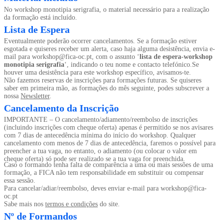
No workshop monotipia serigrafia, o material necessário para a realização
da formação está incluído.
Lista de Espera
Eventualmente poderão ocorrer cancelamentos. Se a formação estiver
esgotada e quiseres receber um alerta, caso haja alguma desistência, envia e-
mail para workshop@fica-oc.pt, com o assunto ‘
lista de espera-workshop
monotipia serigrafia
‘, indicando o teu nome e contacto telefónico.Se
houver uma desistência para este workshop específico, avisamos-te.
Não fazemos reservas de inscrições para formações futuras. Se quiseres
saber em primeira mão, as formações do mês seguinte, podes subscrever a
nossa
Newsletter
.
Cancelamento da Inscrição
IMPORTANTE – O cancelamento/adiamento/reembolso de inscrições
(incluindo inscrições com cheque oferta) apenas é permitido se nos avisares
com 7 dias de antecedência mínima do início do workshop. Qualquer
cancelamento com menos de 7 dias de antecedência, faremos o possível para
preencher a tua vaga, no entanto, o adiamento (ou colocar o valor em
cheque oferta) só pode ser realizado se a tua vaga for preenchida.
Caso o formando tenha falta de comparência a uma ou mais sessões de uma
formação, a FICA não tem responsabilidade em substituir ou compensar
essa sessão.
Para cancelar/adiar/reembolso, deves enviar e-mail para workshop@fica-
oc.pt
Sabe mais nos
termos e condições
do site.
Nº de Formandos