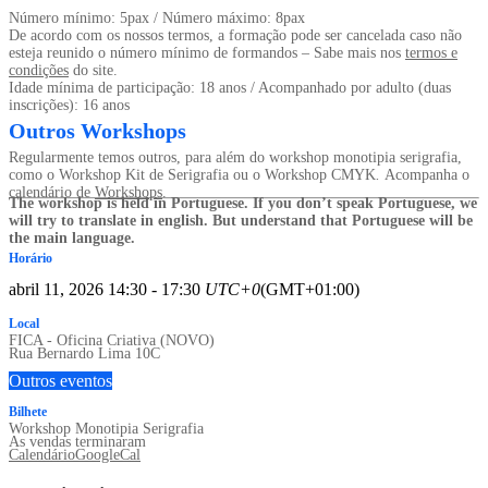
Número mínimo: 5pax / Número máximo: 8pax
De acordo com os nossos termos, a formação pode ser cancelada caso não
esteja reunido o número mínimo de formandos – Sabe mais nos
termos e
condições
do site.
Idade mínima de participação: 18 anos / Acompanhado por adulto (duas
inscrições): 16 anos
Outros Workshops
Regularmente temos outros, para além do workshop monotipia serigrafia,
como o Workshop Kit de Serigrafia ou o Workshop CMYK
.
Acompanha o
calendário de
Workshops
.
The workshop is held in Portuguese. If you don’t speak Portuguese, we
will try to translate in english. But understand that Portuguese will be
the main language.
Horário
abril 11, 2026
14:30
-
17:30
UTC+0
(GMT+01:00)
Local
FICA - Oficina Criativa (NOVO)
Rua Bernardo Lima 10C
Outros eventos
Bilhete
Workshop Monotipia Serigrafia
As vendas terminaram
Calendário
GoogleCal