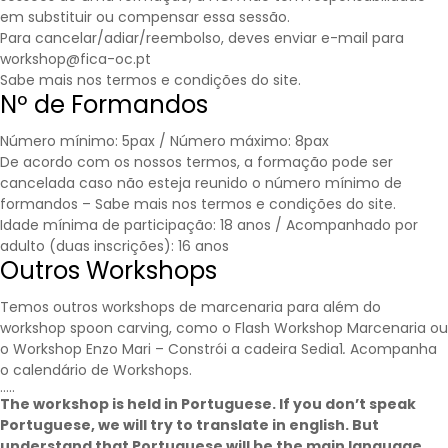
em substituir ou compensar essa sessão.
Para cancelar/adiar/reembolso, deves enviar e-mail para
workshop@fica-oc.pt
Sabe mais nos
termos e condições
do site.
Nº de Formandos
Número mínimo: 5pax / Número máximo: 8pax
De acordo com os nossos termos, a formação pode ser
cancelada caso não esteja reunido o número mínimo de
formandos – Sabe mais nos
termos e condições
do site.
Idade mínima de participação: 18 anos / Acompanhado por
adulto (duas inscrições): 16 anos
Outros Workshops
Temos outros workshops de marcenaria para além do
workshop spoon carving, como o Flash Workshop Marcenaria ou
o Workshop Enzo Mari – Constrói a cadeira Sedia1
.
Acompanha
o calendário de
Workshops
.
…..
The workshop is held in Portuguese. If you don’t speak
Portuguese, we will try to translate in english. But
understand that Portuguese will be the main language.