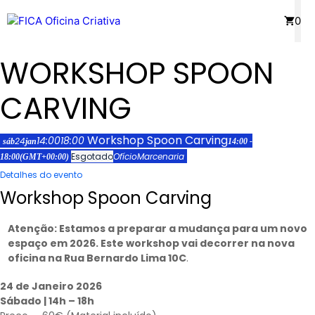
Saltar
Menu
0
para
o
WORKSHOP SPOON
conteúdo
CARVING
Workshop Spoon Carving
14:00
18:00
24
sáb
jan
14:00 -
Esgotado
Ofício
Marcenaria
18:00
(GMT+00:00)
Detalhes do evento
Workshop Spoon Carving
Atenção: Estamos a preparar a mudança para um novo
espaço em 2026. Este workshop vai decorrer na nova
oficina na Rua Bernardo Lima 10C
.
24 de Janeiro 2026
Sábado | 14h – 18h