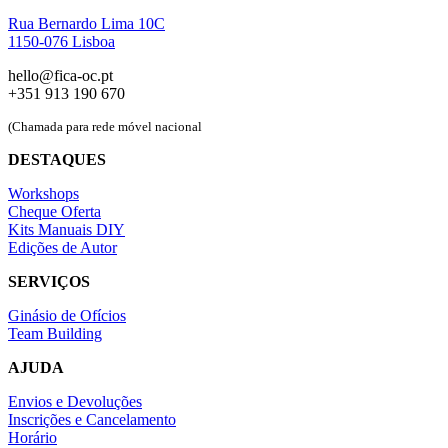
Rua Bernardo Lima 10C
1150-076 Lisboa
hello@fica-oc.pt
+351 913 190 670
(Chamada para rede móvel nacional
DESTAQUES
Workshops
Cheque Oferta
Kits Manuais DIY
Edições de Autor
SERVIÇOS
Ginásio de Ofícios
Team Building
AJUDA
Envios e Devoluções
Inscrições e Cancelamento
Horário