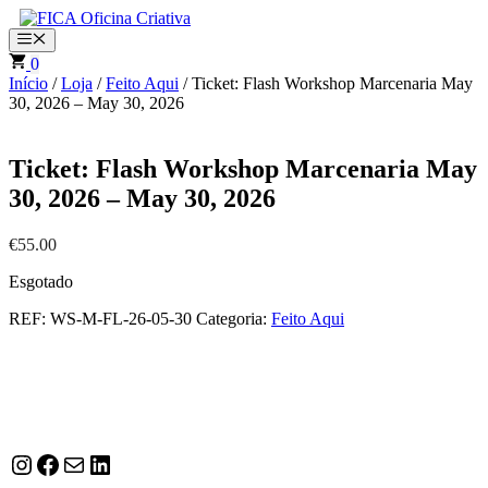
Saltar
para
Menu
o
0
conteúdo
Início
/
Loja
/
Feito Aqui
/ Ticket: Flash Workshop Marcenaria May
30, 2026 – May 30, 2026
Ticket: Flash Workshop Marcenaria May
30, 2026 – May 30, 2026
€
55.00
Esgotado
REF:
WS-M-FL-26-05-30
Categoria:
Feito Aqui
Instagram
Facebook
Correio
LinkedIn