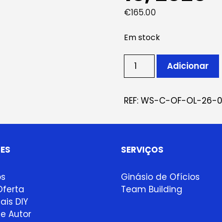
€
165.00
Em stock
Quantidade
Adicionar
de
Ticket:
Oficina
REF:
WS-C-OF-OL-26-0
de
olaria
April
15,
ES
SERVIÇOS
2026
-
ps
Ginásio de Ofícios
April
ferta
Team Building
29,
ais DIY
2026
e Autor