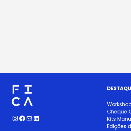
DESTAQU
Worksho
Cheque O
Instagram
Facebook
Correio
LinkedIn
Kits Manu
Edições d