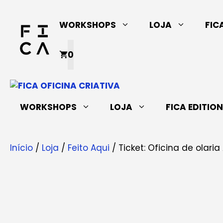
Saltar
para
WORKSHOPS
LOJA
FIC
o
conteúdo
0
WORKSHOPS
LOJA
FICA EDITIO
Início
/
Loja
/
Feito Aqui
/ Ticket: Oficina de olaria 