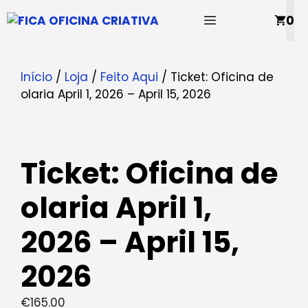
Saltar
MENU
0
para
o
conteúdo
Início
/
Loja
/
Feito Aqui
/ Ticket: Oficina de
olaria April 1, 2026 – April 15, 2026
Ticket: Oficina de
olaria April 1,
2026 – April 15,
2026
€
165.00