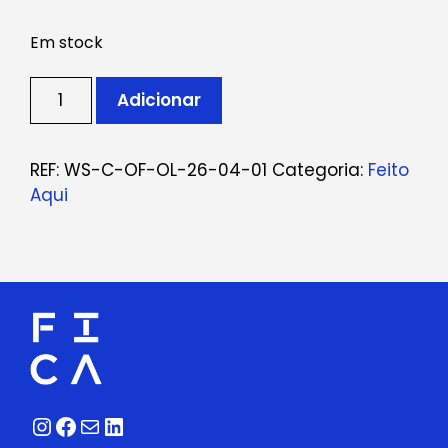
Em stock
Quantidade
Adicionar
de
Ticket:
Oficina
REF:
WS-C-OF-OL-26-04-01
Categoria:
Feito
de
Aqui
olaria
April
1,
2026
-
April
15,
2026
Instagram
Facebook
Correio
LinkedIn