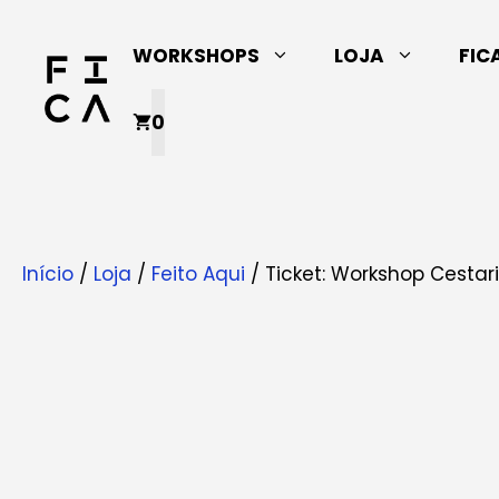
Saltar
para
WORKSHOPS
LOJA
FIC
o
conteúdo
0
Início
/
Loja
/
Feito Aqui
/ Ticket: Workshop Cestaria 