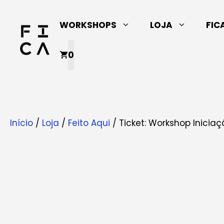
Saltar
para
WORKSHOPS
LOJA
FIC
o
conteúdo
0
Início
/
Loja
/
Feito Aqui
/ Ticket: Workshop Inicia