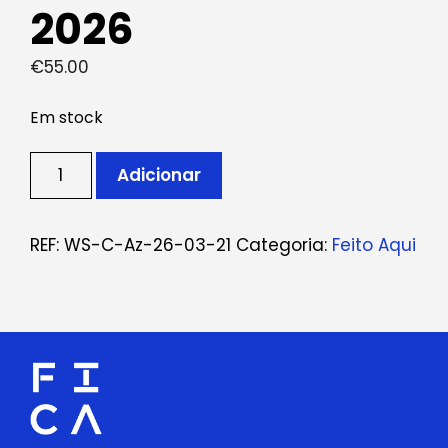
2026
€
55.00
Em stock
Quantidade
Adicionar
de
Ticket:
Workshop
REF:
WS-C-Az-26-03-21
Categoria:
Feito Aqui
Pintura
de
Azulejo
March
21,
2026
-
March