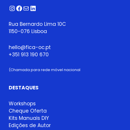
21,
Instagram
Facebook
Correio
LinkedIn
2026
Rua Bernardo Lima 10C
1150-076 Lisboa
hello@fica-oc.pt
+351 913 190 670
(Chamada para rede móvel nacional
DESTAQUES
Workshops
Cheque Oferta
Kits Manuais DIY
Edições de Autor