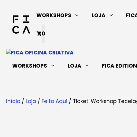
Saltar
para
WORKSHOPS
LOJA
FIC
o
conteúdo
0
WORKSHOPS
LOJA
FICA EDITIO
Início
/
Loja
/
Feito Aqui
/ Ticket: Workshop Tecel