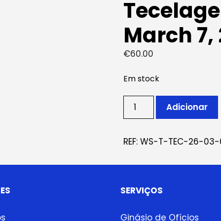
Tecelage
March 7,
€
60.00
Em stock
Quantidade
Adicionar
de
Ticket:
Workshop
REF:
WS-T-TEC-26-03-
Tecelagem
March
7,
2026
ES
SERVIÇOS
-
March
ps
Ginásio de Ofícios