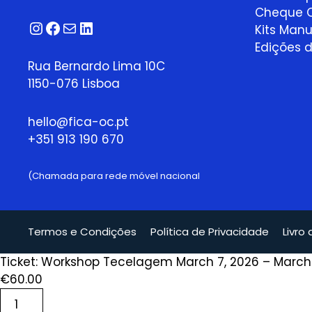
Cheque O
Instagram
Facebook
Correio
LinkedIn
Kits Manu
Edições d
Rua Bernardo Lima 10C
1150-076 Lisboa
hello@fica-oc.pt
+351 913 190 670
(Chamada para rede móvel nacional
Termos e Condições
Política de Privacidade
Livro
Ticket: Workshop Tecelagem March 7, 2026 – March 
€
60.00
Quantidade