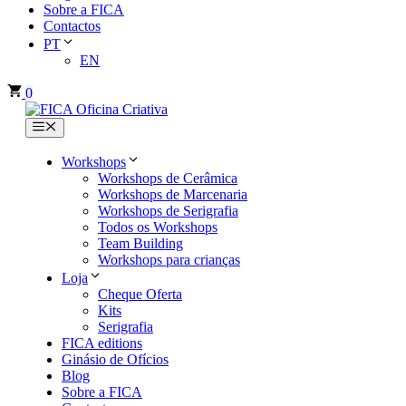
Sobre a FICA
Contactos
PT
EN
0
Menu
Workshops
Workshops de Cerâmica
Workshops de Marcenaria
Workshops de Serigrafia
Todos os Workshops
Team Building
Workshops para crianças
Loja
Cheque Oferta
Kits
Serigrafia
FICA editions
Ginásio de Ofícios
Blog
Sobre a FICA