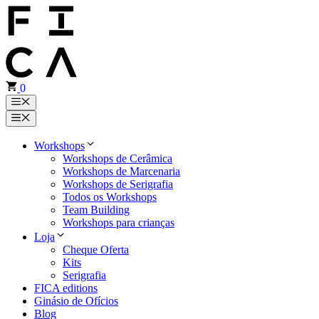
Saltar
para
o
conteúdo
0
Menu
Menu
Workshops
Workshops de Cerâmica
Workshops de Marcenaria
Workshops de Serigrafia
Todos os Workshops
Team Building
Workshops para crianças
Loja
Cheque Oferta
Kits
Serigrafia
FICA editions
Ginásio de Ofícios
Blog