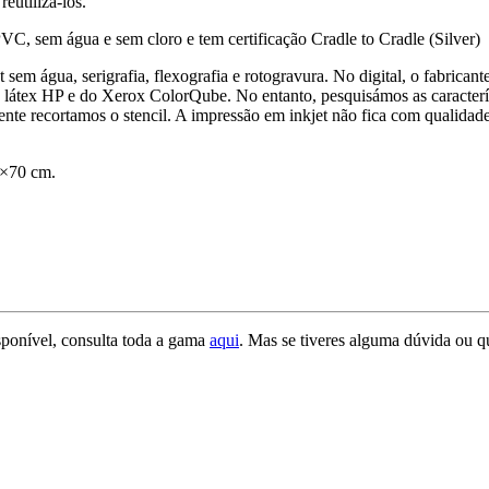
reutilizá-los.
VC, sem água e sem cloro e tem certificação Cradle to Cradle (Silver)
 sem água, serigrafia, flexografia e rotogravura. No digital, o fabrican
 látex HP e do Xerox ColorQube. No entanto, pesquisámos as caracterí
te recortamos o stencil. A impressão em inkjet não fica com qualidade
0×70 cm.
isponível, consulta toda a gama
aqui
. Mas se tiveres alguma dúvida ou q