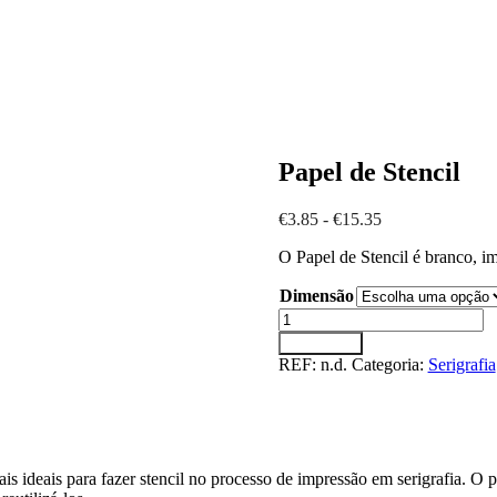
Papel de Stencil
Gama
€
3.85
-
€
15.35
de
O Papel de Stencil é branco, im
preços:
€3.85
Dimensão
a
Quantidade
€15.35
de
Adicionar
Papel
REF:
n.d.
Categoria:
Serigrafia
de
Stencil
ais ideais para fazer stencil no processo de impressão em serigrafia. O 