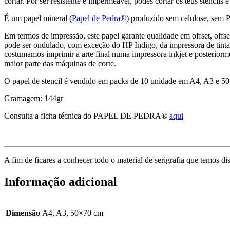
cortar. Por ser resistente e impermeável, podes cortar os teus stencils e 
É um papel mineral (
Papel de Pedra®
) produzido sem celulose, sem P
Em termos de impressão, este papel garante qualidade em offset, offset
pode ser ondulado, com exceção do HP Indigo, da impressora de tinta
costumamos imprimir a arte final numa impressora inkjet e posteriormen
maior parte das máquinas de corte.
O papel de stencil é vendido em packs de 10 unidade em A4, A3 e 5
Gramagem: 144gr
Consulta a ficha técnica do PAPEL DE PEDRA®
aqui
A fim de ficares a conhecer todo o material de serigrafia que temos d
Informação adicional
Dimensão
A4, A3, 50×70 cm