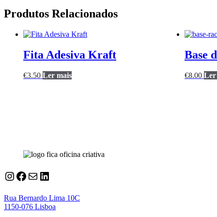
Produtos Relacionados
Fita Adesiva Kraft
Base d
€
3.50
Ler mais
€
8.00
Ler
Instagram
Facebook
Correio
LinkedIn
Rua Bernardo Lima 10C
1150-076 Lisboa