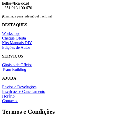
hello@fica-oc.pt
+351 913 190 670
(Chamada para rede móvel nacional
DESTAQUES
Workshops
Cheque Oferta
Kits Manuais DIY
Edições de Autor
SERVIÇOS
Ginásio de Ofícios
Team Building
AJUDA
Envios e Devoluções
Inscrições e Cancelamento
Horário
Contactos
Termos e Condições