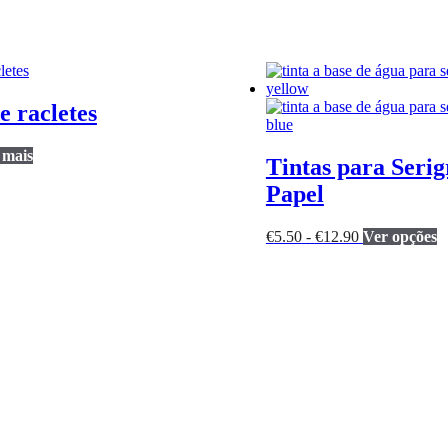
e racletes
 mais
Tintas para Serigr
Papel
Gama
E
€
5.50
-
€
12.90
Ver opções
de
p
preços:
t
€5.50
v
a
va
€12.90
A
o
p
se
s
n
p