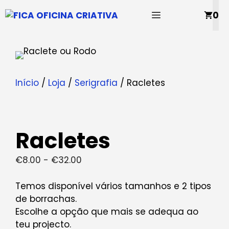
Saltar
MENU
0
para
o
conteúdo
Início
/
Loja
/
Serigrafia
/ Racletes
Racletes
Gama
€
8.00
-
€
32.00
de
preços:
Temos disponível vários tamanhos e 2 tipos
€8.00
de borrachas.
a
Escolhe a opção que mais se adequa ao
€32.00
teu projecto.