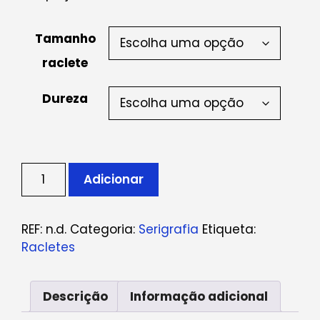
Tamanho
raclete
Dureza
Quantidade
Adicionar
de
Racletes
REF:
n.d.
Categoria:
Serigrafia
Etiqueta:
Racletes
Descrição
Informação adicional