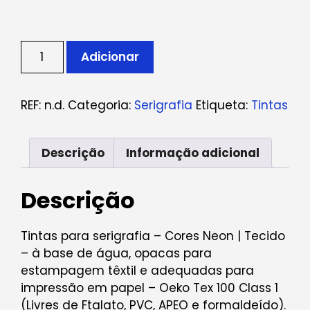
Quantidade
Adicionar
de
Tintas
para
REF:
n.d.
Categoria:
Serigrafia
Etiqueta:
Tintas
Serigrafia
-
Cores
Descrição
Informação adicional
Neon
|
Descrição
Tecido
Tintas para serigrafia – Cores Neon | Tecido
– à base de água, opacas para
estampagem têxtil e adequadas para
impressão em papel – Oeko Tex 100 Class 1
(Livres de Ftalato, PVC, APEO e formaldeído).