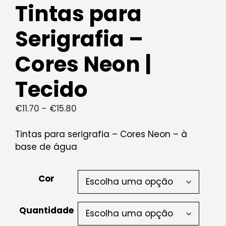
Tintas para
Serigrafia –
Cores Neon |
Tecido
Gama
€
11.70
-
€
15.80
de
preços:
Tintas para serigrafia – Cores Neon – à
€11.70
base de água
a
€15.80
Cor
Quantidade