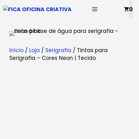
Saltar
MENU
0
para
o
conteúdo
Início
/
Loja
/
Serigrafia
/ Tintas para
Serigrafia – Cores Neon | Tecido