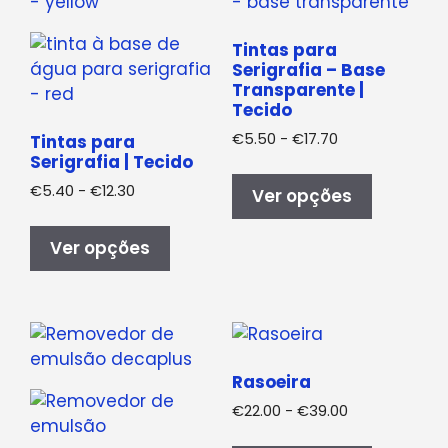
Tintas para
Serigrafia – Base
Transparente |
Tecido
Gama
€
5.50
-
€
17.70
Tintas para
de
Serigrafia | Tecido
Este
preços:
Gama
€
5.40
-
€
12.30
produto
Ver opções
€5.50
de
tem
Este
a
preços:
várias
€17.70
produto
Ver opções
€5.40
variantes
tem
a
As
várias
€12.30
opções
variantes.
podem
As
ser
opções
Rasoeira
selecci
podem
Gama
€
22.00
-
€
39.00
na
ser
de
Este
página
seleccionadas