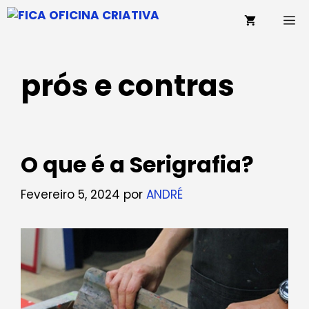
Saltar
M
para
o
conteúdo
prós e contras
O que é a Serigrafia?
Fevereiro 5, 2024
por
ANDRÉ