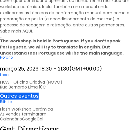
quem quer continuar a aprender, ou nunca tenha realizado um
workshop cerâmica. Inclui também um manual onde
explicamos as técnicas de conformação manual, bem como a
preparação da pasta (e acondicionamento da mesma), o
processo de secagem e retracção, entre outros pormenores.
Sabe mais
AQUI
.
…..
The workshop is held in Portuguese. If you don’t speak
Portuguese, we will try to translate in english. But
understand that Portuguese will be the main language.
Horário
março 25, 2026
18:30
-
21:30
(GMT+00:00)
Local
FICA - Oficina Criativa (NOVO)
Rua Bernardo Lima 10C
Outros eventos
Bilhete
Flash Workshop Cerâmica
As vendas terminaram
Calendário
GoogleCal
Get Directions