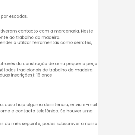
 por escadas.
 tiveram contacto com a marcenaria. Neste
nte ao trabalho da madeira.
render a utilizar ferramentas como
serrotes
,
l através da construção de uma pequena peça
étodos tradicionais de trabalho da madeira.
uas inscrições): 16 anos
, caso haja alguma desistência, envia e-mail
 nome e contacto telefónico. Se houver uma
es do mês seguinte, podes subscrever a nossa