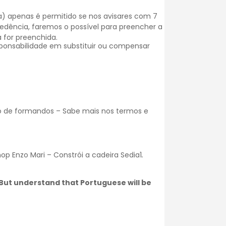
) apenas é permitido se nos avisares com 7
dência, faremos o possível para preencher a
 for preenchida.
onsabilidade em substituir ou compensar
o de formandos – Sabe mais nos
termos e
p Enzo Mari – Constrói a cadeira Sedia1
.
. But understand that Portuguese will be