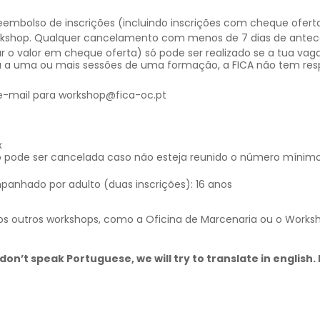
bolso de inscrições (incluindo inscrições com cheque oferta
rkshop. Qualquer cancelamento com menos de 7 dias de antece
 o valor em cheque oferta) só pode ser realizado se a tua vaga
 a uma ou mais sessões de uma formação, a FICA não tem resp
 e-mail para workshop@fica-oc.pt
x
 pode ser cancelada caso não esteja reunido o número mínim
panhado por adulto (duas inscrições): 16 anos
 outros workshops, como a Oficina de Marcenaria ou o Worksho
don’t speak Portuguese, we will try to translate in english