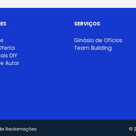
ES
SERVIÇOS
ps
Ginásio de Ofícios
ferta
Team Building
ais DIY
e Autor
 de Reclamações
© 2