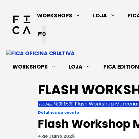
Saltar
para
WORKSHOPS
LOJA
FIC
o
conteúdo
0
WORKSHOPS
LOJA
FICA EDITIO
FLASH WORKS
Flash Workshop Marcenar
14:30
17:30
04
sáb
jul
Detalhes do evento
Flash Workshop 
4 de Julho 2026