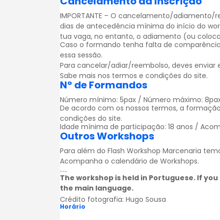
Cancelamento da Inscrição
IMPORTANTE – O cancelamento/adiamento/reem
dias de antecedência mínima do início do wo
tua vaga, no entanto, o adiamento (ou colocar
Caso o formando tenha falta de comparência
essa sessão.
Para cancelar/adiar/reembolso, deves enviar
Sabe mais nos
termos e condições
do site.
Nº de Formandos
Número mínimo: 5pax / Número máximo: 8pa
De acordo com os nossos termos, a formação
condições
do site.
Idade mínima de participação: 18 anos / Acom
Outros Workshops
Para além do Flash Workshop Marcenaria temos
Acompanha o calendário de
Workshops
.
…..
The workshop is held in Portuguese. If you 
the main language.
Crédito fotografia:
Hugo Sousa
Horário