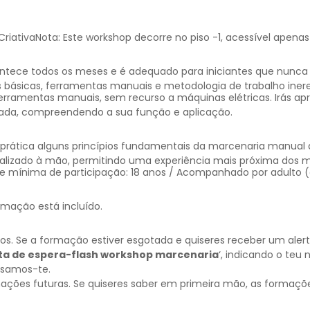
iativaNota: Este workshop decorre no piso -1, acessível apenas
ntece todos os meses e é adequado para iniciantes que nunca
 básicas, ferramentas manuais e metodologia de trabalho inere
erramentas manuais, sem recurso a máquinas elétricas. Irás ap
cada, compreendendo a sua função e aplicação.
m prática alguns princípios fundamentais da marcenaria manua
alizado à mão, permitindo uma experiência mais próxima dos m
e mínima de participação: 18 anos / Acompanhado por adulto (d
rmação está incluído.
 Se a formação estiver esgotada e quiseres receber um alerta
sta de espera-flash workshop marcenaria
‘, indicando o teu
visamos-te.
mações futuras. Se quiseres saber em primeira mão, as formaçõ