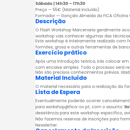
Sábado | 14h30 – 17h30
Preço — 55€ (Material incluído)
Formador — Gonçalo Almeida da FICA Oficina Cr
Descrição
O Flash Workshop Marcenaria geralmente aco
workshop vais conhecer algumas das técnicas
Este workshop é inteiramente realizado com f
formões, grosa e outras ferramentas de ban
Exercício prático
Após uma introdução teórica, irás colocar e
com encaixe simples. Todo o processo será re
Não são precisos conhecimentos prévios. Idad
Material Incluído
O material necessário para a realização da fo
Lista de Espera
Eventualmente poderão ocorrer cancelamentos.
para workshop@fica-oc.pt, com o assunto ‘
li
desistência para este workshop específico, a
Não fazemos reservas de inscrições para for
Newsletter
.