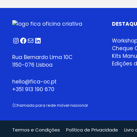
DESTAQU
Instagram
Facebook
Correio
LinkedIn
Worksho
Cheque O
Kits Manu
Rua Bernardo Lima 10C
Edições d
1150-076 Lisboa
hello@fica-oc.pt
+351 913 190 670
(Chamada para rede móvel nacional
Termos e Condições
Política de Privacidade
Livro