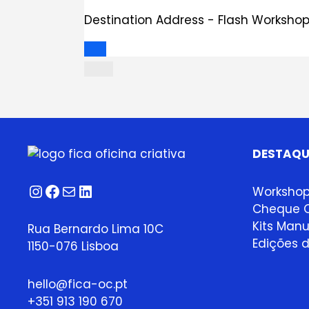
Destination Address - Flash Workshop
DESTAQU
Instagram
Facebook
Correio
LinkedIn
Worksho
Cheque O
Kits Manu
Rua Bernardo Lima 10C
Edições d
1150-076 Lisboa
hello@fica-oc.pt
+351 913 190 670