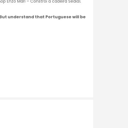
p Enzo Mari – Constrói a cadeira Sedia1
.
. But understand that Portuguese will be