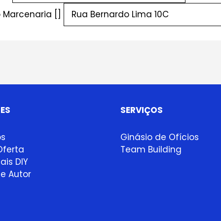
 Marcenaria []
ES
SERVIÇOS
ps
Ginásio de Ofícios
ferta
Team Building
ais DIY
e Autor