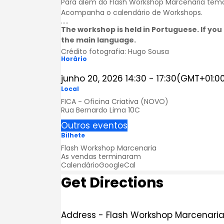
Para além do Flash Workshop Marcenaria temos
Acompanha o calendário de
Workshops
.
…..
The workshop is held in Portuguese. If you 
the main language.
Crédito fotografia:
Hugo Sousa
Horário
junho 20, 2026
14:30
-
17:30
(GMT+01:0
Local
FICA - Oficina Criativa (NOVO)
Rua Bernardo Lima 10C
Outros eventos
Bilhete
Flash Workshop Marcenaria
As vendas terminaram
Calendário
GoogleCal
Get Directions
Address - Flash Workshop Marcenaria