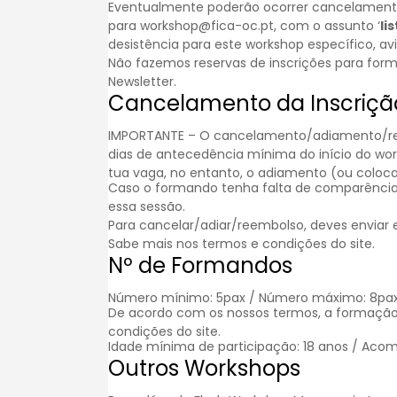
Eventualmente poderão ocorrer cancelamentos.
para workshop@fica-oc.pt, com o assunto ‘
li
desistência para este workshop específico, a
Não fazemos reservas de inscrições para for
Newsletter
.
Cancelamento da Inscriçã
IMPORTANTE – O cancelamento/adiamento/reem
dias de antecedência mínima do início do wo
tua vaga, no entanto, o adiamento (ou colocar
Caso o formando tenha falta de comparência
essa sessão.
Para cancelar/adiar/reembolso, deves enviar
Sabe mais nos
termos e condições
do site.
Nº de Formandos
Número mínimo: 5pax / Número máximo: 8pa
De acordo com os nossos termos, a formação
condições
do site.
Idade mínima de participação: 18 anos / Acom
Outros Workshops