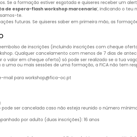
 Se a formação estiver esgotada e quiseres receber um alerta
sta de espera-flash workshop marcenaria
‘, indicando o teu
visamos-te.
mações futuras. Se quiseres saber em primeira mão, as formaçõ
o
bolso de inscrições (incluindo inscrições com cheque oferta
rkshop. Qualquer cancelamento com menos de 7 dias de antece
 o valor em cheque oferta) só pode ser realizado se a tua vaga
 a uma ou mais sessões de uma formação, a FICA não tem resp
 e-mail para workshop@fica-oc.pt
x
 pode ser cancelada caso não esteja reunido o número mínim
panhado por adulto (duas inscrições): 16 anos