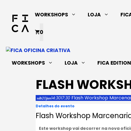
Saltar
para
WORKSHOPS
LOJA
FIC
o
conteúdo
0
WORKSHOPS
LOJA
FICA EDITIO
FLASH WORKS
Flash Workshop Marcenar
14:30
17:30
20
sáb
jun
Detalhes do evento
Flash Workshop Marcenari
Este workshop vai decorrer na nova ofic