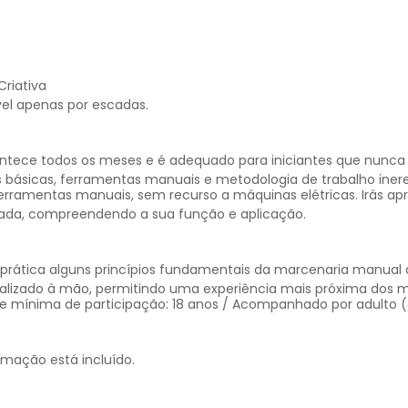
riativa
vel apenas por escadas.
ntece todos os meses e é adequado para iniciantes que nunca
 básicas, ferramentas manuais e metodologia de trabalho inere
erramentas manuais, sem recurso a máquinas elétricas. Irás ap
cada, compreendendo a sua função e aplicação.
m prática alguns princípios fundamentais da marcenaria manua
alizado à mão, permitindo uma experiência mais próxima dos m
e mínima de participação: 18 anos / Acompanhado por adulto (d
rmação está incluído.