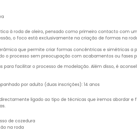
va
ática à roda de oleiro, pensado como primeiro contacto com u
essão, o foco está exclusivamente na criação de formas na roda:
erâmica que permite criar formas concêntricas e simétricas a p
orando o processo sem preocupação com acabamentos ou fases po
ara facilitar o processo de modelação. Além disso, é aconsel
panhado por adulto (duas inscrições): 14 anos
directamente ligado ao tipo de técnicas que iremos abordar e f
as.
esso de cozedura
ção na roda