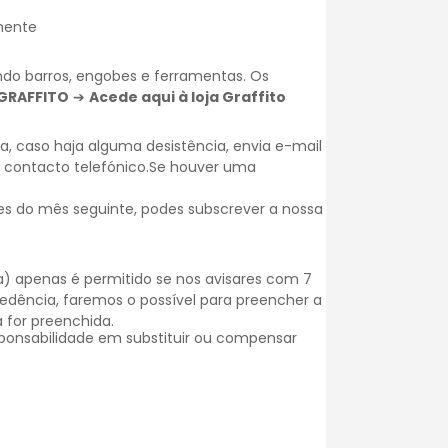
rmente
uindo barros, engobes e ferramentas. Os
GRAFFITO
➔
Acede aqui à loja Graffito
, caso haja alguma desistência, envia e-mail
e contacto telefónico.Se houver uma
es do mês seguinte, podes subscrever a nossa
) apenas é permitido se nos avisares com 7
dência, faremos o possível para preencher a
 for preenchida.
onsabilidade em substituir ou compensar