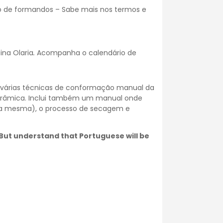
o de formandos – Sabe mais nos
termos e
ina Olaria
.
Acompanha o calendário de
s várias técnicas de conformação manual da
cerâmica. Inclui também um manual onde
da mesma), o processo de secagem e
. But understand that Portuguese will be