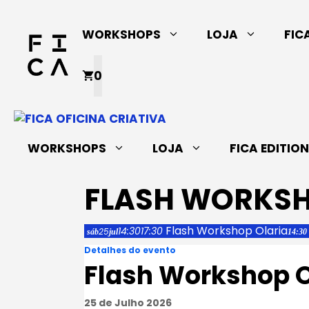
Saltar
para
WORKSHOPS
LOJA
FIC
o
conteúdo
0
WORKSHOPS
LOJA
FICA EDITIO
FLASH WORKSH
Flash Workshop Olaria
14:30
17:30
25
sáb
jul
14:30 
Detalhes do evento
Flash Workshop O
25 de Julho 2026