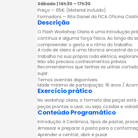
Sábado | 14h30 – 17h30
Preço — 65€ (Material incluído)
Formadora — Rita Daniel da FICA Oficina Criati
Descrição
O Flash Workshop Olaria é uma introdução pr
contínua e alguma força física. Ao longo da s
compreender o gesto e o ritmo do trabalho.
A roda de oleiro é uma técnica ancestral da c
trabalha na sua própria roda elétrica, expl
Não são precisos conhecimentos prévios.
Recomendamos que tenhas as unhas cortadas p
sujar.
Temos aventais disponíveis.
Idade mínima de participação: 16 anos / Acom
Exercício prático
No workshop olaria, o formato das peças está 
peças prontas a usar, ou seja, cozidas e vidrad
Conteúdo Programático
Introdução à Cerâmica, tipos de pastas, proc
Amassar e preparar a pasta para a conforma
Aprender a centrar, abrir e puxar