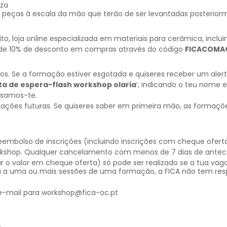
eza
2 peças à escala da mão que terão de ser levantadas posterio
ito
, loja online especializada em materiais para cerâmica, incl
m de 10% de desconto em compras através do código
FICACOMA
 Se a formação estiver esgotada e quiseres receber um alerta
sta de espera-flash workshop olaria
‘, indicando o teu nome 
visamos-te.
mações futuras. Se quiseres saber em primeira mão, as formaçõ
bolso de inscrições (incluindo inscrições com cheque oferta
rkshop. Qualquer cancelamento com menos de 7 dias de antece
 o valor em cheque oferta) só pode ser realizado se a tua vaga
 a uma ou mais sessões de uma formação, a FICA não tem resp
 e-mail para workshop@fica-oc.pt