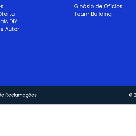
ps
Ginásio de Ofícios
ferta
Team Building
ais DIY
e Autor
 de Reclamações
© 2