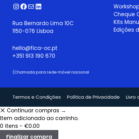
Instagram
Facebook
Correio
LinkedIn
Worksho
Cheque O
Kits Manu
Rua Bernardo Lima 10C
Edições d
1150-076 Lisboa
hello@fica-oc.pt
+351 913 190 670
(Chamada para rede móvel nacional
Termos e Condições
Política de Privacidade
Livro
Continuar compras →
Item adicionado ao carrinho.
0 itens -
€
0.00
Finalizar compra