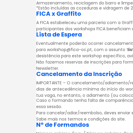
Armazenamento, reciclagem do barro e limp
*Estão incluídas as cozeduras e vidragem de 
FICA x Graffito
A FICA estabeleceu uma parceria com a
Graff
participantes dos workshops FICA beneficia
Lista de Espera
Eventualmente poderão ocorrer cancelamentos.
para workshop@fica-oc.pt, com o assunto ‘
li
desistência para este workshop específico, a
Não fazemos reservas de inscrições para for
Newsletter
.
Cancelamento da Inscrição
IMPORTANTE – O cancelamento/adiamento/reem
dias de antecedência mínima do início do wo
tua vaga, no entanto, o adiamento (ou colocar
Caso o formando tenha falta de comparência
essa sessão.
Para cancelar/adiar/reembolso, deves enviar
Sabe mais nos
termos e condições
do site.
Nº de Formandos