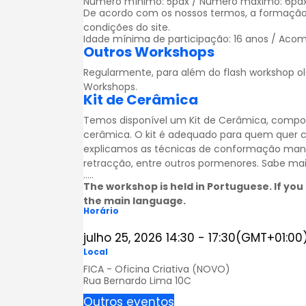
Número mínimo: 5pax / Número máximo: 6pa
De acordo com os nossos termos, a formação
condições
do site.
Idade mínima de participação: 16 anos / Acom
Outros Workshops
Regularmente, para além do flash workshop ol
Workshops
.
Kit de Cerâmica
Temos disponível um Kit de Cerâmica, compos
cerâmica. O kit é adequado para quem quer 
explicamos as técnicas de conformação man
retracção, entre outros pormenores. Sabe ma
…..
The workshop is held in Portuguese. If you 
the main language.
Horário
julho 25, 2026
14:30
-
17:30
(GMT+01:00
Local
FICA - Oficina Criativa (NOVO)
Rua Bernardo Lima 10C
Outros eventos