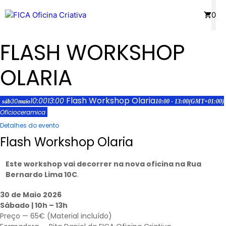
Saltar
Menu
0
para
o
FLASH WORKSHOP
conteúdo
OLARIA
Flash Workshop Olaria
10:00
13:00
30
sáb
maio
10:00 - 13:00
(GMT+01:00)
Ofício
ceramica
Detalhes do evento
Flash Workshop Olaria
Este workshop vai decorrer na nova oficina na Rua
Bernardo Lima 10C
.
30 de Maio 2026
Sábado | 10h – 13h
Preço — 65€ (Material incluído)