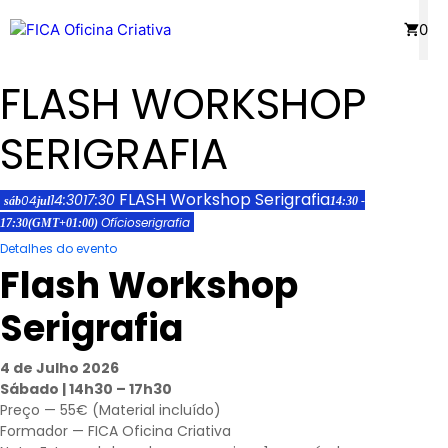
Saltar
Menu
0
para
o
FLASH WORKSHOP
conteúdo
SERIGRAFIA
FLASH Workshop Serigrafia
14:30
17:30
04
sáb
jul
14:30 -
Ofício
serigrafia
17:30
(GMT+01:00)
Detalhes do evento
Flash Workshop
Serigrafia
4 de Julho 2026
Sábado | 14h30 – 17h30
Preço — 55€ (Material incluído)
Formador — FICA Oficina Criativa