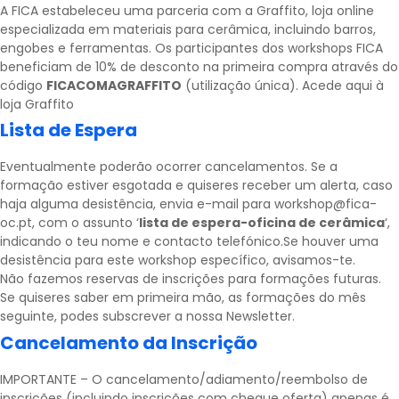
A FICA estabeleceu uma parceria com a
Graffito
, loja online
especializada em materiais para cerâmica, incluindo barros,
engobes e ferramentas. Os participantes dos workshops FICA
beneficiam de 10% de desconto na primeira compra através do
código
FICACOMAGRAFFITO
(utilização única).
Acede aqui à
loja Graffito
Lista de Espera
Eventualmente poderão ocorrer cancelamentos. Se a
formação estiver esgotada e quiseres receber um alerta, caso
haja alguma desistência, envia e-mail para workshop@fica-
oc.pt, com o assunto ‘
lista de espera-oficina de cerâmica
‘,
indicando o teu nome e contacto telefónico.Se houver uma
desistência para este workshop específico, avisamos-te.
Não fazemos reservas de inscrições para formações futuras.
Se quiseres saber em primeira mão, as formações do mês
seguinte, podes subscrever a nossa
Newsletter
.
Cancelamento da Inscrição
IMPORTANTE – O cancelamento/adiamento/reembolso de
inscrições (incluindo inscrições com cheque oferta) apenas é