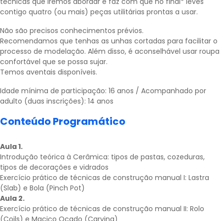
técnicas que iremos abordar e faz com que no final* leves
contigo quatro (ou mais) peças utilitárias prontas a usar.
Não são precisos conhecimentos prévios.
Recomendamos que tenhas as unhas cortadas para facilitar o
processo de modelação. Além disso, é aconselhável usar roupa
confortável que se possa sujar.
Temos aventais disponíveis.
Idade mínima de participação: 16 anos / Acompanhado por
adulto (duas inscrições): 14 anos
Conteúdo Programático
Aula 1.
Introdução teórica à Cerâmica: tipos de pastas, cozeduras,
tipos de decorações e vidrados
Exercício prático de técnicas de construção manual I: Lastra
(Slab) e Bola (Pinch Pot)
Aula 2.
Exercício prático de técnicas de construção manual II: Rolo
(Coils) e Maciço Ocado (Carving)