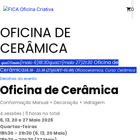
Saltar
Menu
0
para
o
OFICINA DE
conteúdo
CERÂMICA
Oficina de
(maio 6)
18:30
qua
(maio 27)
21:30
06
27
qua
maio
Cerâmica
Ofício
ceramica,
Curso Cerâmica
18:30 - 21:30
(27)
(GMT+01:00)
Detalhes do evento
Oficina de Cerâmica
Conformação Manual + Decoração + Vidragem
4 sessões | 11 horas no total
6, 13, 20 e 27 Maio 2026
Quartas-feiras
18h30 – 21h30 (6, 13, 20 Maio)
18h30 – 20h30 (27 Maio)