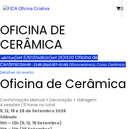
Saltar
Menu
0
para
o
OFICINA DE
conteúdo
CERÂMICA
Oficina de
(set 5)
10:00
sáb
(set 26)
13:00
05
26
sáb
set
Cerâmica
Ofício
ceramica,
Curso Cerâmica
10:00 - 13:00
(26)
(GMT+01:00)
Detalhes do evento
Oficina de Cerâmica
Conformação Manual + Decoração + Vidragem
4 sessões | 11 horas no total
5, 12, 19 e 26 de Setembro 2026
Sábado
10h – 13h (5, 12, 19 Setembro)
10h – 12h (26 Setembro)