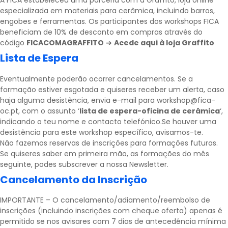
A FICA estabeleceu uma parceria com a
Graffito
, loja online
especializada em materiais para cerâmica, incluindo barros,
engobes e ferramentas. Os participantes dos workshops FICA
beneficiam de 10% de desconto em compras através do
código
FICACOMAGRAFFITO
➔
Acede aqui à loja Graffito
Lista de Espera
Eventualmente poderão ocorrer cancelamentos. Se a
formação estiver esgotada e quiseres receber um alerta, caso
haja alguma desistência, envia e-mail para workshop@fica-
oc.pt, com o assunto ‘
lista de espera-oficina de cerâmica
‘,
indicando o teu nome e contacto telefónico.Se houver uma
desistência para este workshop específico, avisamos-te.
Não fazemos reservas de inscrições para formações futuras.
Se quiseres saber em primeira mão, as formações do mês
seguinte, podes subscrever a nossa
Newsletter
.
Cancelamento da Inscrição
IMPORTANTE – O cancelamento/adiamento/reembolso de
inscrições (incluindo inscrições com cheque oferta) apenas é
permitido se nos avisares com 7 dias de antecedência mínima