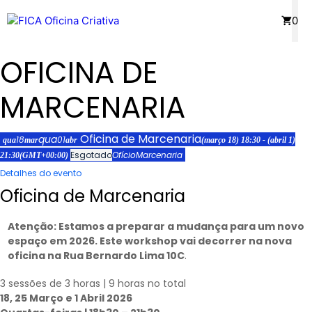
Saltar
Menu
0
para
o
OFICINA DE
conteúdo
MARCENARIA
Oficina de Marcenaria
qua
18
01
qua
mar
abr
(março 18) 18:30 - (abril 1)
Esgotado
Ofício
Marcenaria
21:30
(GMT+00:00)
Detalhes do evento
Oficina de Marcenaria
Atenção: Estamos a preparar a mudança para um novo
espaço em 2026. Este workshop vai decorrer na nova
oficina na Rua Bernardo Lima 10C
.
3 sessões de 3 horas | 9 horas no total
18, 25 Março e 1 Abril 2026