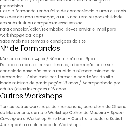
cheque oferta) só pode ser realizado se a tua vaga for
preenchida.
Caso o formando tenha falta de comparência a uma ou mais
sessões de uma formação, a FICA não tem responsabilidade
em substituir ou compensar essa sessão.
Para cancelar/adiar/reembolso, deves enviar e-mail para
workshop@fica-oc.pt
Sabe mais nos
termos e condições
do site.
Nº de Formandos
Número mínimo: 4pax / Número máximo: 6pax
De acordo com os nossos termos, a formação pode ser
cancelada caso não esteja reunido o número mínimo de
formandos – Sabe mais nos
termos e condições
do site.
Idade mínima de participação: 18 anos / Acompanhado por
adulto (duas inscrições): 16 anos
Outros Workshops
Temos outros workshops de marcenaria, para além da Oficina
de Marcenaria, como o Workshop Colher de Madeira –
Spoon
Carving
ou o Workshop Enzo Mari – Constrói a cadeira Sedia1
.
Acompanha o calendário de
Workshops
.