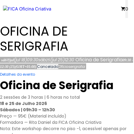
Saltar
Menu
0
para
o
OFICINA DE
conteúdo
SERIGRAFIA
Oficina de Serigrafia
(jul 18)
09:30
sáb
(jul 25)
12:30
18
25
sáb
jul
09:30 -
Cancelado
Ofício
serigrafia
12:30
(25)
(GMT+01:00)
Detalhes do evento
Oficina de Serigrafia
2 sessões de 3 horas | 6 horas no total
18 e 25 de Julho 2026
Sábados | 09h30 – 12h30
Preço — 95€ (Material incluído)
Formadora — Rita Daniel da FICA Oficina Criativa
Nota: Este workshop decorre no piso -1, acessível apenas por