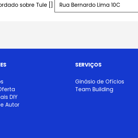
rdado sobre Tule []
ES
SERVIÇOS
ps
Ginásio de Ofícios
ferta
Team Building
ais DIY
e Autor