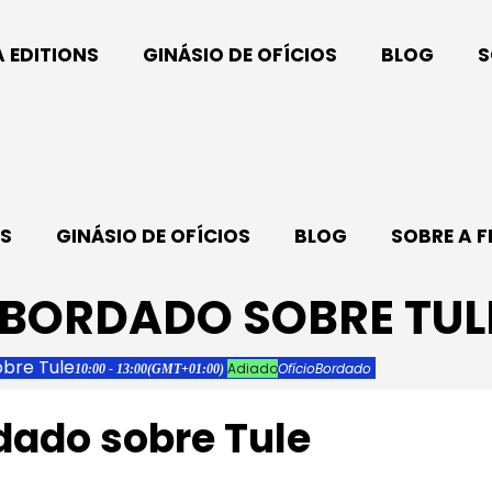
A EDITIONS
GINÁSIO DE OFÍCIOS
BLOG
S
NS
GINÁSIO DE OFÍCIOS
BLOG
SOBRE A F
BORDADO SOBRE TUL
bre Tule
Adiado
Ofício
Bordado
10:00 - 13:00
(GMT+01:00)
ado sobre Tule