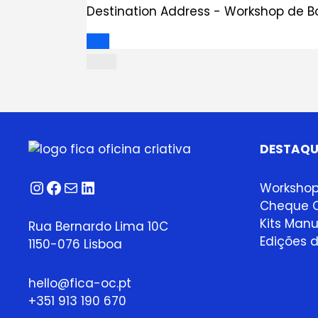
Destination Address - Workshop de Bo
DESTAQU
Instagram
Facebook
Correio
LinkedIn
Worksho
Cheque O
Kits Manu
Rua Bernardo Lima 10C
Edições d
1150-076 Lisboa
hello@fica-oc.pt
+351 913 190 670