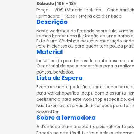
Sábado | 10h – 13h
Preço — 70€ (Material incluído — Cada partic
Formadora — Rute Ferreira aka
d’enfiada
Descrição
Neste workshop de Bordado sobre tule, vamos 
Iremos bordar uma ilustração de uma borbolet
Este é um Workshop de experimentação onde v
Para iniciantes ou para quem tem pouca prát
Material
Inclui tecido para testes de ponto base e qua
O material de apoio necessário para a realizaç
pontos, bordados.
Lista de Espera
Eventualmente poderão ocorrer cancelamentos.
para workshop@fica-oc.pt, com o assunto ‘
li
desistência para este workshop específico, a
Não fazemos reservas de inscrições para for
Newsletter
.
Sobre a formadora
A d’enfiada é um projeto tradicionalmente po
Focado na arte têxtil, ilustra a beleza intem