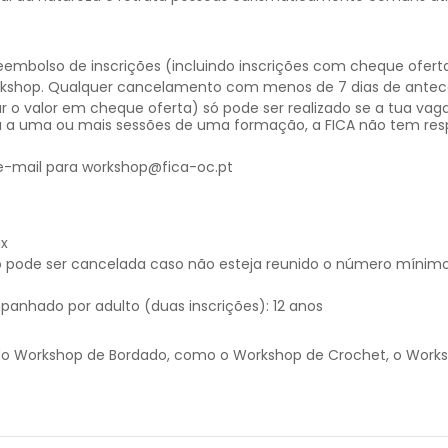
bolso de inscrições (incluindo inscrições com cheque oferta
rkshop. Qualquer cancelamento com menos de 7 dias de antece
 o valor em cheque oferta) só pode ser realizado se a tua vaga
 a uma ou mais sessões de uma formação, a FICA não tem resp
 e-mail para workshop@fica-oc.pt
ax
 pode ser cancelada caso não esteja reunido o número mínim
panhado por adulto (duas inscrições): 12 anos
m do Workshop de Bordado, como o Workshop de Crochet, o Wor