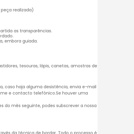
 peça realizada)
rtida as transparências.
ordado.
a, embora guiada.
stidores, tesouras, lápis, canetas, amostras de
, caso haja alguma desistência, envia e-mail
nome e contacto telefónico.Se houver uma
es do mês seguinte, podes subscrever a nossa
ravés da técnica de bordar. Todo o processo é