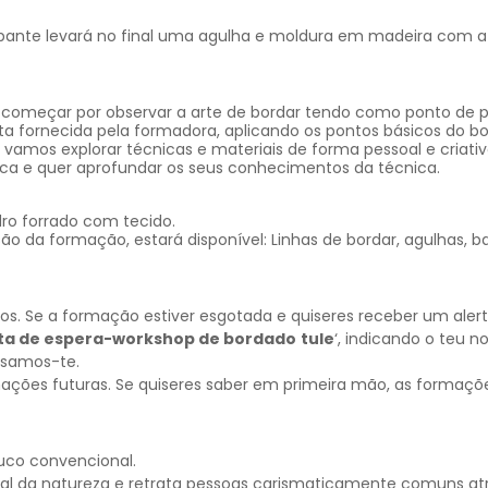
ipante levará no final uma agulha e moldura em madeira com a
começar por observar a arte de bordar tendo como ponto de pa
a fornecida pela formadora, aplicando os pontos básicos do b
amos explorar técnicas e materiais de forma pessoal e criativ
ica e quer aprofundar os seus conhecimentos da técnica.
dro forrado com tecido.
ão da formação, estará disponível: Linhas de bordar, agulhas, ba
 Se a formação estiver esgotada e quiseres receber um alerta
sta de espera-workshop de bordado
tule
‘, indicando o teu 
visamos-te.
mações futuras. Se quiseres saber em primeira mão, as formaçõ
uco convencional.
poral da natureza e retrata pessoas carismaticamente comuns at