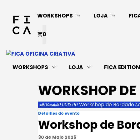
Saltar
para
WORKSHOPS
LOJA
FIC
o
conteúdo
0
WORKSHOPS
LOJA
FICA EDITIO
WORKSHOP DE 
Workshop de Bordado so
10:00
13:00
30
sáb
maio
Detalhes do evento
Workshop de Bord
30 de Maio 2026