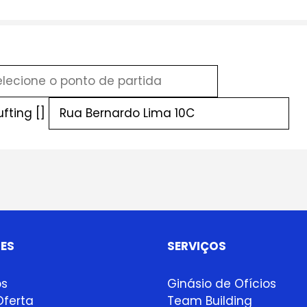
fting []
ES
SERVIÇOS
ps
Ginásio de Ofícios
ferta
Team Building