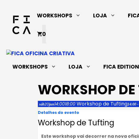
Saltar
para
WORKSHOPS
LOJA
FIC
o
conteúdo
0
WORKSHOPS
LOJA
FICA EDITIO
WORKSHOP DE 
Workshop de Tufting
14:00
18:00
20
sáb
jun
14:00 -
Detalhes do evento
Workshop de Tufting
Este workshop vai decorrer na nova ofic