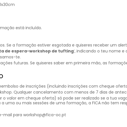
40x30cm
rmação está incluído.
 Se a formação estiver esgotada e quiseres receber um alerta
sta de espera-workshop de tufting
‘, indicando o teu nome e
visamos-te.
mações futuras. Se quiseres saber em primeira mão, as formaçõ
o
bolso de inscrições (incluindo inscrições com cheque oferta
rkshop. Qualquer cancelamento com menos de 7 dias de antece
 o valor em cheque oferta) só pode ser realizado se a tua vaga
 a uma ou mais sessões de uma formação, a FICA não tem resp
 e-mail para workshop@fica-oc.pt