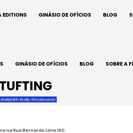
A EDITIONS
GINÁSIO DE OFÍCIOS
BLOG
S
NS
GINÁSIO DE OFÍCIOS
BLOG
SOBRE A F
TUFTING
Ofício
Bordado
 18:00
(GMT+01:00)
ina na Rua Bernardo Lima 10C
.