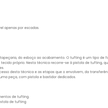
vel apenas por escadas.
ia tapeçaria, do esboço ao acabamento. O tufting é um tipo de f
cido próprio. Nesta técnica recorre-se à pistola de tufting, qu
es.
rocesso desta técnica e as etapas que o envolvem, da transfer
e uma peça, com pistola e bastidor dedicados.
entos de tufting.
stola de tufting