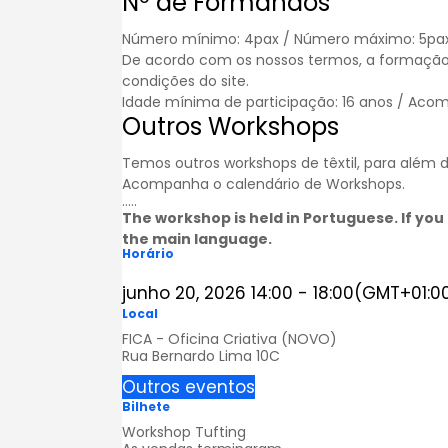
Nº de Formandos
Número mínimo: 4pax / Número máximo: 5pa
De acordo com os nossos termos, a formação
condições
do site.
Idade mínima de participação: 16 anos / Acom
Outros Workshops
Temos outros workshops de têxtil, para além
Acompanha o calendário de
Workshops
.
…..
The workshop is held in Portuguese. If you 
the main language.
Horário
junho 20, 2026
14:00
-
18:00
(GMT+01:0
Local
FICA - Oficina Criativa (NOVO)
Rua Bernardo Lima 10C
Outros eventos
Bilhete
Workshop Tufting