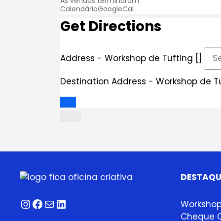
As vendas terminaram
Calendário
GoogleCal
Get Directions
Address - Workshop de Tufting []
Destination Address - Workshop de Tu
DESTAQU
Instagram
Facebook
Correio
LinkedIn
Worksho
Cheque O