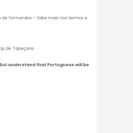
o de formandos – Sabe mais nos
termos e
hop de Tapeçaria
.
. But understand that Portuguese will be