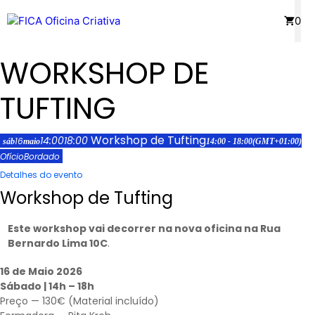
Saltar
Menu
0
para
o
WORKSHOP DE
conteúdo
TUFTING
Workshop de Tufting
14:00
18:00
16
sáb
maio
14:00 - 18:00
(GMT+01:00)
Ofício
Bordado
Detalhes do evento
Workshop de Tufting
Este workshop vai decorrer na nova oficina na Rua
Bernardo Lima 10C
.
16 de Maio 2026
Sábado | 14h – 18h
Preço — 130€ (Material incluído)