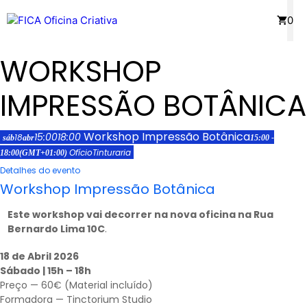
Saltar
Menu
0
para
o
WORKSHOP
conteúdo
IMPRESSÃO BOTÂNICA
Workshop Impressão Botânica
15:00
18:00
18
sáb
abr
15:00 -
Ofício
Tinturaria
18:00
(GMT+01:00)
Detalhes do evento
Workshop Impressão Botânica
Este workshop vai decorrer na nova oficina na Rua
Bernardo Lima 10C
.
18 de Abril 2026
Sábado | 15h – 18h
Preço — 60€ (Material incluído)
Formadora —
Tinctorium Studio