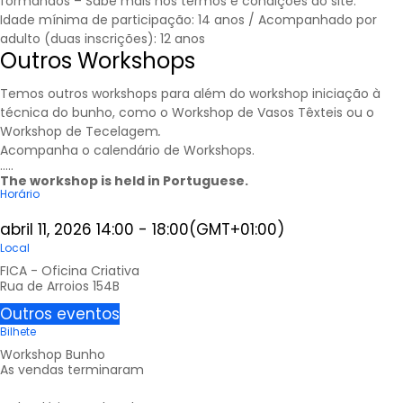
formandos – Sabe mais nos
termos e condições
do site.
Idade mínima de participação: 14 anos / Acompanhado por
adulto (duas inscrições): 12 anos
Outros Workshops
Temos outros workshops para além do workshop iniciação à
técnica do bunho, como o Workshop de Vasos Têxteis ou o
Workshop de Tecelagem
.
Acompanha o calendário de
Workshops
.
…..
The workshop is held in Portuguese.
Horário
abril 11, 2026
14:00
-
18:00
(GMT+01:00)
Local
FICA - Oficina Criativa
Rua de Arroios 154B
Outros eventos
Bilhete
Workshop Bunho
As vendas terminaram