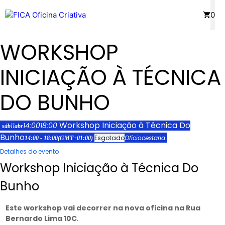
Saltar
Menu
0
para
o
WORKSHOP
conteúdo
INICIAÇÃO À TÉCNICA
DO BUNHO
Workshop Iniciação à Técnica Do
14:00
18:00
11
sáb
abr
Bunho
Esgotado
Ofício
cestaria
14:00 - 18:00
(GMT+01:00)
Detalhes do evento
Workshop Iniciação à Técnica Do
Bunho
Este workshop vai decorrer na nova oficina na Rua
Bernardo Lima 10C
.