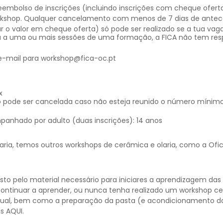
bolso de inscrições (incluindo inscrições com cheque oferta
rkshop. Qualquer cancelamento com menos de 7 dias de antece
 o valor em cheque oferta) só pode ser realizado se a tua vaga
 a uma ou mais sessões de uma formação, a FICA não tem resp
 e-mail para workshop@fica-oc.pt
x
 pode ser cancelada caso não esteja reunido o número mínim
panhado por adulto (duas inscrições): 14 anos
aria, temos outros workshops de cerâmica e olaria, como a Ofic
to pelo material necessário para iniciares a aprendizagem da
continuar a aprender, ou nunca tenha realizado um workshop 
ual, bem como a preparação da pasta (e acondicionamento 
is
AQUI
.