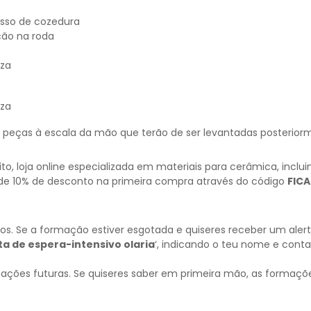
esso de cozedura
ção na roda
eza
eza
3 peças à escala da mão que terão de ser levantadas posterio
ito
, loja online especializada em materiais para cerâmica, incl
 de 10% de desconto na primeira compra através do código
FIC
 Se a formação estiver esgotada e quiseres receber um alerta
sta de espera-intensivo olaria
‘, indicando o teu nome e cont
mações futuras. Se quiseres saber em primeira mão, as formaçõ