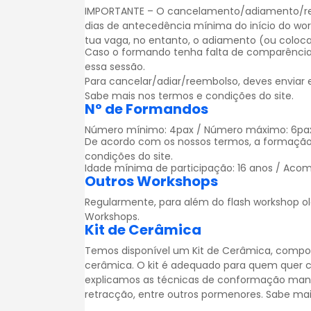
IMPORTANTE – O cancelamento/adiamento/reem
dias de antecedência mínima do início do wo
tua vaga, no entanto, o adiamento (ou colocar
Caso o formando tenha falta de comparência
essa sessão.
Para cancelar/adiar/reembolso, deves enviar
Sabe mais nos
termos e condições
do site.
Nº de Formandos
Número mínimo: 4pax / Número máximo: 6pa
De acordo com os nossos termos, a formação
condições
do site.
Idade mínima de participação: 16 anos / Acom
Outros Workshops
Regularmente, para além do flash workshop ol
Workshops
.
Kit de Cerâmica
Temos disponível um Kit de Cerâmica, compos
cerâmica. O kit é adequado para quem quer 
explicamos as técnicas de conformação man
retracção, entre outros pormenores. Sabe ma