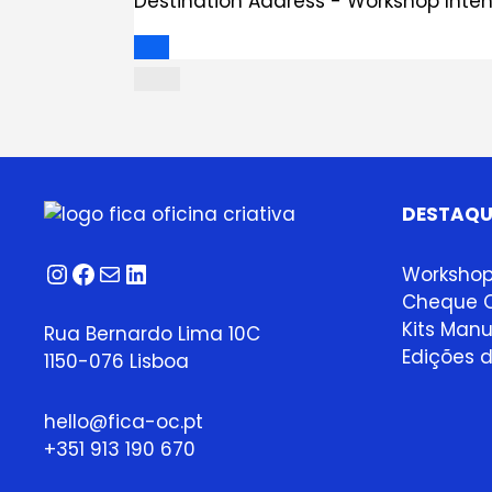
Destination Address - Workshop Intens
DESTAQU
Instagram
Facebook
Correio
LinkedIn
Worksho
Cheque O
Kits Manu
Rua Bernardo Lima 10C
Edições d
1150-076 Lisboa
hello@fica-oc.pt
+351 913 190 670