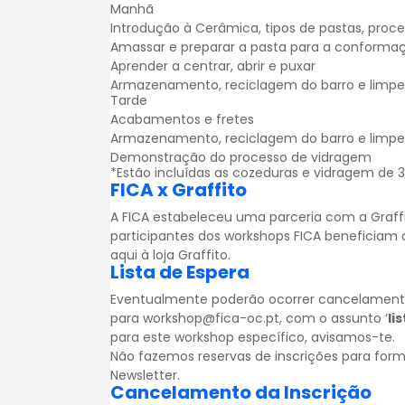
Manhã
Introdução à Cerâmica, tipos de pastas, proc
Amassar e preparar a pasta para a conforma
Aprender a centrar, abrir e puxar
Armazenamento, reciclagem do barro e limp
Tarde
Acabamentos e fretes
Armazenamento, reciclagem do barro e limp
Demonstração do processo de vidragem
*Estão incluídas as cozeduras e vidragem de 
FICA x Graffito
A FICA estabeleceu uma parceria com a
Graff
participantes dos workshops FICA beneficiam
aqui à loja Graffito.
Lista de Espera
Eventualmente poderão ocorrer cancelamentos.
para workshop@fica-oc.pt, com o assunto ‘
li
para este workshop específico, avisamos-te.
Não fazemos reservas de inscrições para for
Newsletter
.
Cancelamento da Inscrição