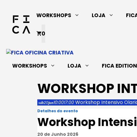
Saltar
para
WORKSHOPS
LOJA
FIC
o
conteúdo
0
WORKSHOPS
LOJA
FICA EDITIO
WORKSHOP INT
Workshop Intensivo Olari
10:00
17:00
20
sáb
jun
Detalhes do evento
Workshop Intensi
20 de Junho 2026