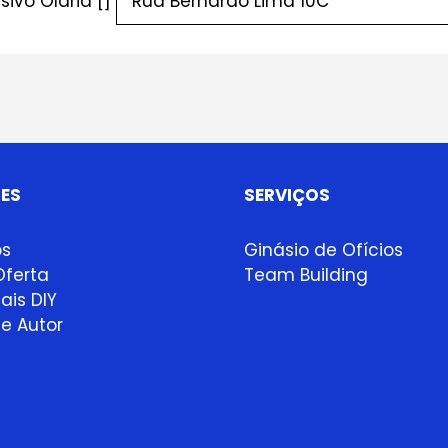
ivo Olaria []
ES
SERVIÇOS
ps
Ginásio de Ofícios
ferta
Team Building
ais DIY
e Autor