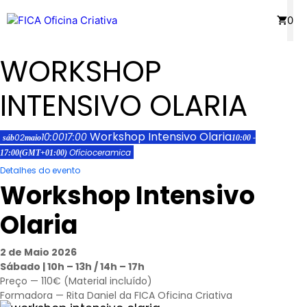
Saltar
Menu
0
para
o
WORKSHOP
conteúdo
INTENSIVO OLARIA
Workshop Intensivo Olaria
10:00
17:00
02
sáb
maio
10:00 -
Ofício
ceramica
17:00
(GMT+01:00)
Detalhes do evento
Workshop Intensivo
Olaria
2 de Maio 2026
Sábado | 10h – 13h / 14h – 17h
Preço — 110€ (Material incluído)
Formadora — Rita Daniel da FICA Oficina Criativa