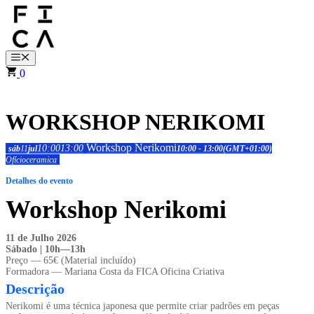
Saltar
para
o
conteúdo
Menu
0
WORKSHOP NERIKOMI
Workshop Nerikomi
10:00
13:00
sáb
11
jul
10:00 - 13:00
(GMT+01:00)
Ofício
ceramica
Detalhes do evento
Workshop Nerikomi
11 de Julho 2026
Sábado | 10h—13h
Preço — 65€ (Material incluído)
Formadora — Mariana Costa da FICA Oficina Criativa
Descrição
Nerikomi é uma técnica japonesa que permite criar padrões em peças