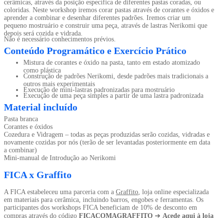
cerâmicas, através da posição específica de diferentes pastas coradas, ou
coloridas. Neste workshop iremos corar pastas através de corantes e óxidos e
aprender a combinar e desenhar diferentes padrões. Iremos criar um
pequeno mostruário e construir uma peça, através de lastras Nerikomi que
depois será cozida e vidrada.
Não é necessário conhecimentos prévios.
Conteúdo Programático e Exercício Prático
Mistura de corantes e óxido na pasta, tanto em estado atomizado
como plástica
Construção de padrões Nerikomi, desde padrões mais tradicionais a
outros mais experimentais
Execução de mini-lastras padronizadas para mostruário
Execução de uma peça simples a partir de uma lastra padronizada
Material incluído
Pasta branca
Corantes e óxidos
Cozedura e Vidragem – todas as peças produzidas serão cozidas, vidradas e
novamente cozidas por nós (terão de ser levantadas posteriormente em data
a combinar)
Mini-manual de Introdução ao Nerikomi
FICA x Graffito
A FICA estabeleceu uma parceria com a
Graffito
, loja online especializada
em materiais para cerâmica, incluindo barros, engobes e ferramentas. Os
participantes dos workshops FICA beneficiam de 10% de desconto em
compras através do código
FICACOMAGRAFFITO
➔
Acede aqui à loja