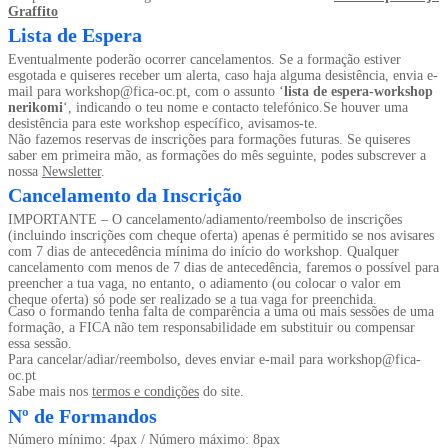
Graffito
Lista de Espera
Eventualmente poderão ocorrer cancelamentos. Se a formação estiver
esgotada e quiseres receber um alerta, caso haja alguma desistência, envia e-
mail para workshop@fica-oc.pt, com o assunto ‘
lista de espera-workshop
nerikomi
‘, indicando o teu nome e contacto telefónico.Se houver uma
desistência para este workshop específico, avisamos-te.
Não fazemos reservas de inscrições para formações futuras. Se quiseres
saber em primeira mão, as formações do mês seguinte, podes subscrever a
nossa
Newsletter
.
Cancelamento da Inscrição
IMPORTANTE – O cancelamento/adiamento/reembolso de inscrições
(incluindo inscrições com cheque oferta) apenas é permitido se nos avisares
com 7 dias de antecedência mínima do início do workshop. Qualquer
cancelamento com menos de 7 dias de antecedência, faremos o possível para
preencher a tua vaga, no entanto, o adiamento (ou colocar o valor em
cheque oferta) só pode ser realizado se a tua vaga for preenchida.
Caso o formando tenha falta de comparência a uma ou mais sessões de uma
formação, a FICA não tem responsabilidade em substituir ou compensar
essa sessão.
Para cancelar/adiar/reembolso, deves enviar e-mail para workshop@fica-
oc.pt
Sabe mais nos
termos e condições
do site.
Nº de Formandos
Número mínimo: 4pax / Número máximo: 8pax