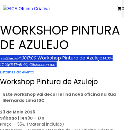
Saltar
Menu
0
para
o
WORKSHOP PINTURA
conteúdo
DE AZULEJO
Workshop Pintura de Azulejo
14:30
17:00
23
sáb
maio
14:30 -
Ofício
ceramica
17:00
(GMT+01:00)
Detalhes do evento
Workshop Pintura de Azulejo
Este workshop vai decorrer na nova oficina na Rua
Bernardo Lima 10C
.
23 de Maio 2026
Sábado | 14h30 – 17h
Preço — 55€ (Material incluído)