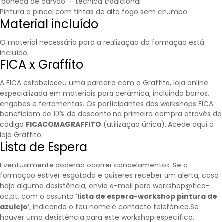
‘boneca de carvão’ – técnica tradicional
Pintura a pincel com tintas de alto fogo sem chumbo
Material incluído
O material necessário para a realização da formação está
incluído.
FICA x Graffito
A FICA estabeleceu uma parceria com a
Graffito
, loja online
especializada em materiais para cerâmica, incluindo barros,
engobes e ferramentas. Os participantes dos workshops FICA
beneficiam de 10% de desconto na primeira compra através do
código
FICACOMAGRAFFITO
(utilização única).
Acede aqui à
loja Graffito.
Lista de Espera
Eventualmente poderão ocorrer cancelamentos. Se a
formação estiver esgotada e quiseres receber um alerta, caso
haja alguma desistência, envia e-mail para workshop@fica-
oc.pt, com o assunto ‘
lista de espera-workshop pintura de
azulejo
‘, indicando o teu nome e contacto telefónico.Se
houver uma desistência para este workshop específico,